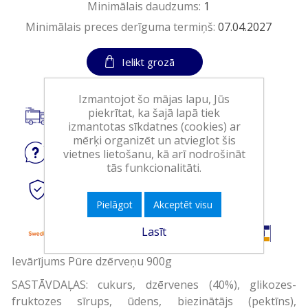
Minimālais daudzums:
1
Minimālais preces derīguma termiņš:
07.04.2027
Ielikt grozā
Izmantojot šo mājas lapu, Jūs
piekrītat, ka šajā lapā tiek
Piegāde visā Latvijā.
izmantotas sīkdatnes (cookies) ar
mērķi organizēt un atvieglot šis
vietnes lietošanu, kā arī nodrošināt
Jautājiet
par produktu
tās funkcionalitāti.
Droši
tiešsaistes maksājumi
Pielāgot
Akceptēt visu
Lasīt
Ievārījums Pūre dzērveņu 900g
SASTĀVDAĻAS: cukurs, dzērvenes (40%), glikozes-
fruktozes sīrups, ūdens, biezinātājs (pektīns),