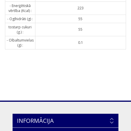
- Enerģētiskā
223
vērtība (Kcal) :
- Ogļhidrāti (g) :
55
tostarp cukuri
55
(g.) :
- Olbaltumvielas
0.1
(g) :
INFORMĀCIJA