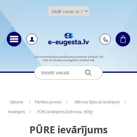
Līdz minimālajai pasūtījuma summai atlikuši 15€
Līdz bezmaksas piegādei atlikuši 50€
Attribute name
Attribute name
Attribute value
Attribute value
Sākums
/
Pārtikas preces
/
Mērces, Eļļas un Ievārījumi
/
Ievārījumi
/
PŪRE ievārījums Dzērveņu, 900g
PŪRE ievārījums