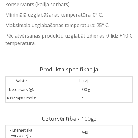
konservants (kālija sorbāts).
Minimālā uzglabāšanas temperatūra: 0° C.
Maksimālā uzglabāšanas temperatūra: 25° C.
Pēc atvēršanas produktu uzglabāt 2dienas 0 līdz +10 C
temperatūrā.
Produkta specifikācija
Valsts:
Latvija
Neto svars (g):
900 g
Ražotājs/Zīmols:
PŪRE
Uzturvērtība / 100g.:
- Enerģētiskā
948
vērtība (kJ) :