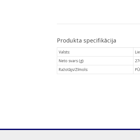
Produkta specifikācija
Valsts:
Li
Neto svars (g):
27
Ražotājs/Zīmols:
PŪ