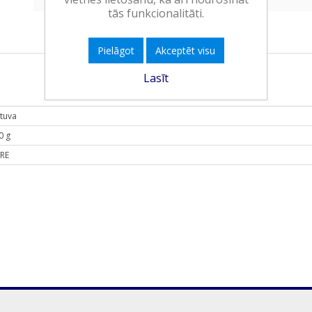
tās funkcionalitāti.
Pielāgot
Akceptēt visu
Lasīt
etuva
0 g
RE