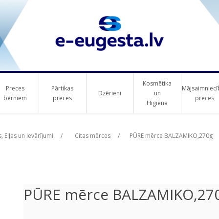
Kosmētika
Preces
Pārtikas
Mājsaimniecī
Dzērieni
un
bērniem
preces
preces
Higiēna
ribute value
, Eļļas un Ievārījumi
/
Citas mērces
/
PŪRE mērce BALZAMIKO,270g
PŪRE mērce BALZAMIKO,27