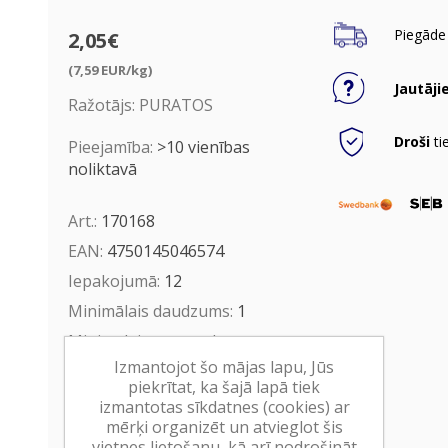
Piegāde 
2,05€
(7,59 EUR/kg)
Jautāji
Ražotājs:
PURATOS
Droši
ti
Pieejamība:
>10 vienības
noliktavā
Art.:
170168
EAN:
4750145046574
Iepakojumā:
12
Minimālais daudzums:
1
Minimālais preces derīguma
termiņš:
22.05.2027
Izmantojot šo mājas lapu, Jūs
piekrītat, ka šajā lapā tiek
izmantotas sīkdatnes (cookies) ar
Ielikt grozā
mērķi organizēt un atvieglot šis
vietnes lietošanu, kā arī nodrošināt