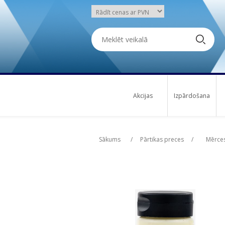
Akcijas
Izpārdošana
Attribute name
Att
Sākums
/
Pārtikas preces
/
Mērces