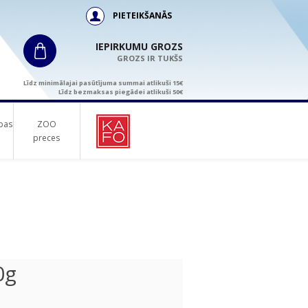
PIETEIKŠANĀS
IEPIRKUMU GROZS
GROZS IR TUKŠS
Līdz minimālajai pasūtījuma summai atlikuši 15€
Līdz bezmaksas piegādei atlikuši 50€
bas
ZOO
preces
0g