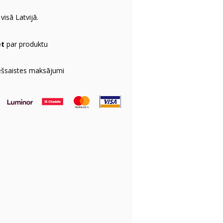
visā Latvijā.
et
par produktu
ešsaistes maksājumi