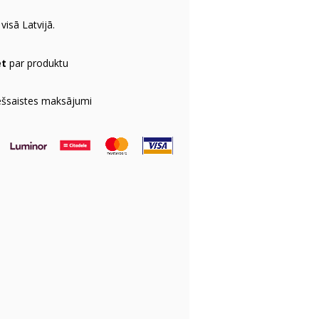
visā Latvijā.
et
par produktu
ešsaistes maksājumi