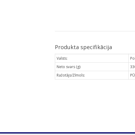
Produkta specifikācija
Valsts:
Pol
Neto svars (g):
33
Ražotājs/Zīmols:
PŪ