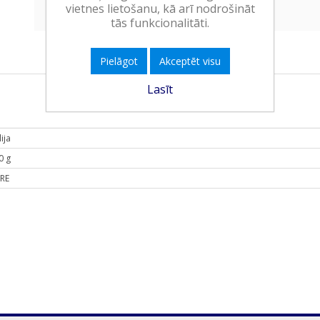
vietnes lietošanu, kā arī nodrošināt
tās funkcionalitāti.
Pielāgot
Akceptēt visu
Lasīt
ija
0 g
RE