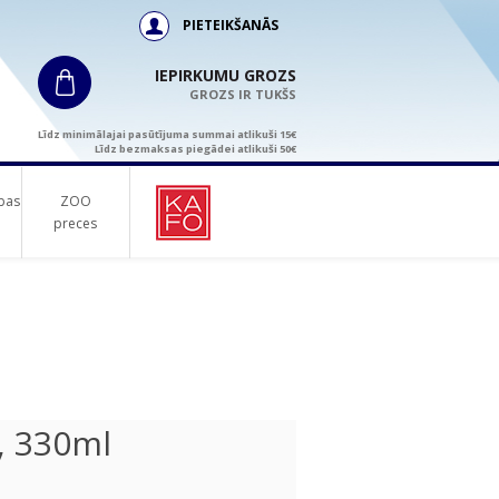
PIETEIKŠANĀS
IEPIRKUMU GROZS
GROZS IR TUKŠS
Līdz minimālajai pasūtījuma summai atlikuši 15€
Līdz bezmaksas piegādei atlikuši 50€
bas
ZOO
preces
, 330ml