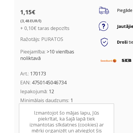
Piegāde 
1,15€
(3,48 EUR/l)
Jautāji
+ 0,10€ taras depozīts
Ražotājs:
PURATOS
Droši
ti
Pieejamība:
>10 vienības
noliktavā
Art.:
170173
EAN:
4750145046734
Iepakojumā:
12
Minimālais daudzums:
1
Minimālais preces derīguma
Izmantojot šo mājas lapu, Jūs
termiņš:
16.07.2027
piekrītat, ka šajā lapā tiek
izmantotas sīkdatnes (cookies) ar
mērķi organizēt un atvieglot šis
Ielikt grozā