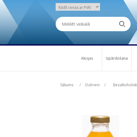
Akcijas
Izpārdošana
Attribute name
Att
Sākums
/
Dzērieni
/
Bezalkoholisk