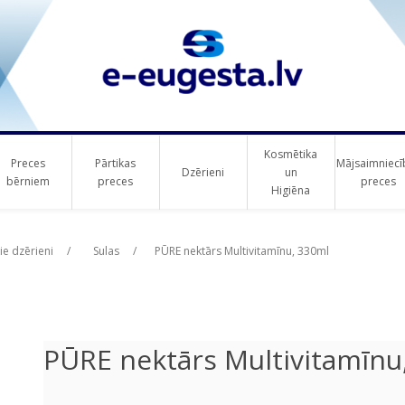
Kosmētika
Preces
Pārtikas
Mājsaimniecī
Dzērieni
un
bērniem
preces
preces
Higiēna
ribute value
ie dzērieni
/
Sulas
/
PŪRE nektārs Multivitamīnu, 330ml
PŪRE nektārs Multivitamīnu