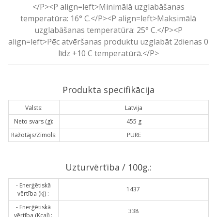
</P><P align=left>Minimālā uzglabāšanas
temperatūra: 16° C.</P><P align=left>Maksimālā
uzglabāšanas temperatūra: 25° C.</P><P
align=left>Pēc atvēršanas produktu uzglabāt 2dienas 0
līdz +10 C temperatūrā.</P>
Produkta specifikācija
Valsts:
Latvija
Neto svars (g):
455 g
Ražotājs/Zīmols:
PŪRE
Uzturvērtība / 100g.:
- Enerģētiskā
1437
vērtība (kJ) :
- Enerģētiskā
338
vērtība (Kcal) :