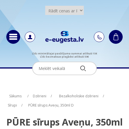
Līdz minimālajai pasūtījuma summai atlikuši 15€
Līdz bezmaksas piegādei atlikuši 50€
Attribute name
Attribute name
Attribute value
Attribute value
Sākums
/
Dzērieni
/
Bezalkoholiskie dzērieni
/
Sīrupi
/
PŪRE sīrups Aveņu, 350ml D
PŪRE sīrups Aveņu, 350ml