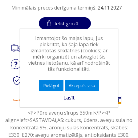
Minimālais preces derīguma termiņš:
24.11.2027
Ielikt grozā
Izmantojot šo mājas lapu, Jūs
piekrītat, ka šajā lapā tiek
Piegāde visā Latvijā.
izmantotas sīkdatnes (cookies) ar
mērķi organizēt un atvieglot šis
vietnes lietošanu, kā arī nodrošināt
Jautājiet
par produktu
tās funkcionalitāti.
Droši
tiešsaistes maksājumi
Pielāgot
Akceptēt visu
Lasīt
<P>Pūre aveņu sīrups 350ml</P><P
align=left>SASTĀVDAĻAS: cukurs, ūdens, aveņu sula no
koncentrāta 9%, aroniju sulas koncentrāts, skābes:
E330, E270; aveņu aromatizētājs, antioksidants E300.