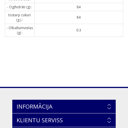
- Ogļhidrāti (g) :
84
tostarp cukuri
84
(g.) :
- Olbaltumvielas
0.3
(g) :
INFORMĀCIJA
KLIENTU SERVISS