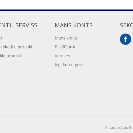
ENTU SERVISS
MANS KONTS
SEK
ēt
Mans konts
 skatītie produkti
Pasūtījumi
kie produkti
Adreses
Iepirkumu grozs
Autortiesības © 