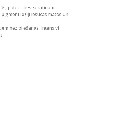
ās, pateicoties keratīnam
pigmenti dziļi iesūcas matos un
em bez pilēšanas. Intensīvi
s.