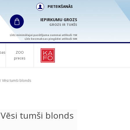
PIETEIKŠANĀS
IEPIRKUMU GROZS
GROZS IR TUKŠS
Līdz minimālajai pasūtījuma summai atlikuši 15€
Līdz bezmaksas piegādei atlikuši 50€
bas
ZOO
preces
1 Vēsi tumši blonds
 Vēsi tumši blonds