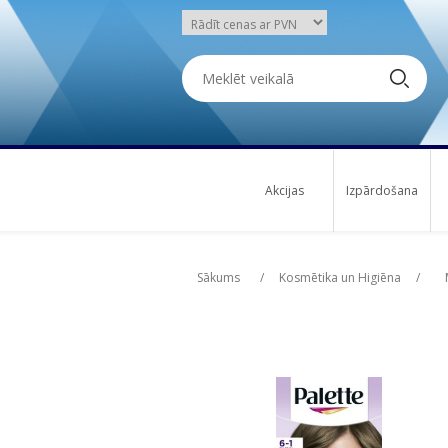
Akcijas
Izpārdošana
Attribute name
Att
Sākums
/
Kosmētika un Higiēna
/