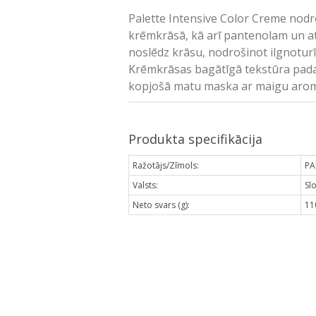
Palette Intensive Color Creme nodr
krēmkrāsā, kā arī pantenolam un a
noslēdz krāsu, nodrošinot ilgnotur
Krēmkrāsas bagātīgā tekstūra padar
kopjošā matu maska ar maigu aromā
Produkta specifikācija
Ražotājs/Zīmols:
PA
Valsts:
Sl
Neto svars (g):
11