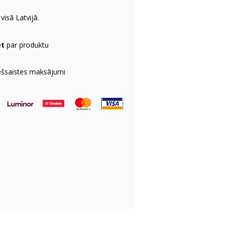
visā Latvijā.
et
par produktu
ešsaistes maksājumi