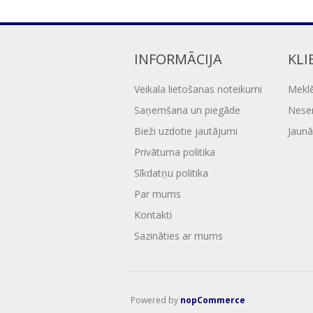
INFORMĀCIJA
KLI
Veikala lietošanas noteikumi
Mekl
Saņemšana un piegāde
Nesen
Bieži uzdotie jautājumi
Jaunā
Privātuma politika
Sīkdatņu politika
Par mums
Kontakti
Sazināties ar mums
Powered by
nopCommerce