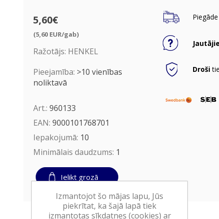
Piegāde 
5,60€
(5,60 EUR/gab)
Jautāji
Ražotājs:
HENKEL
Droši
ti
Pieejamība:
>10 vienības
noliktavā
Art.:
960133
EAN:
9000101768701
Iepakojumā:
10
Minimālais daudzums:
1
Ielikt grozā
Izmantojot šo mājas lapu, Jūs
piekrītat, ka šajā lapā tiek
izmantotas sīkdatnes (cookies) ar