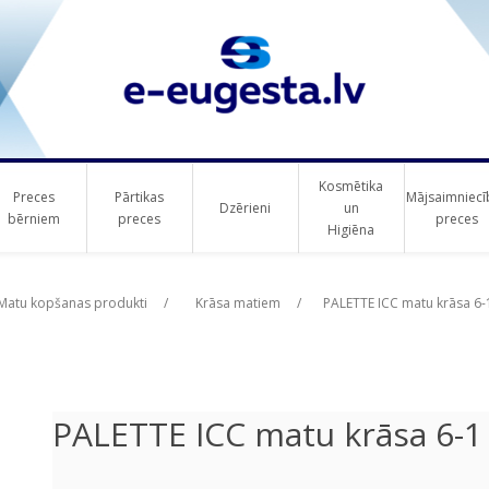
Kosmētika
Preces
Pārtikas
Mājsaimniecī
Dzērieni
un
bērniem
preces
preces
Higiēna
ribute value
Matu kopšanas produkti
/
Krāsa matiem
/
PALETTE ICC matu krāsa 6-
PALETTE ICC matu krāsa 6-1