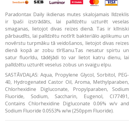
Paradontax Daily ikdienas mutes skalojamais līdzeklis
ir īpaši izstrādāts, lai palīdzētu uzturēt veselas
smaganas, lietojot divas reizes dienā. Tas ir klīniski
pārbaudīts, lai palīdzētu notīrīt bakteriālo aplikumu un
novērstu turpmāku tā veidošanos, lietojot divas reizes
dienā kopā ar zobu tīrīšanu.Tas nesatur spirtu un
satur fluorīdu, tādējādi to var lietot katru dienu, lai
palīdzētu uzturēt veselus zobus un svaigu elpu.
SASTĀVDAĻAS: Aqua, Propylene Glycol, Sorbitol, PEG-
40, Hydrogenated Castor Oil, Aroma, Methylparaben,
Chlorhexidine Digluconate, Propylparaben, Sodium
Fluoride, Sodium, Saccharin, Eugenol, CI77491,
Contains Chlorhexidine Digluconate 0.06% w/v and
Sodium Fluoride 0.0553% w/w (250ppm Fluoride).