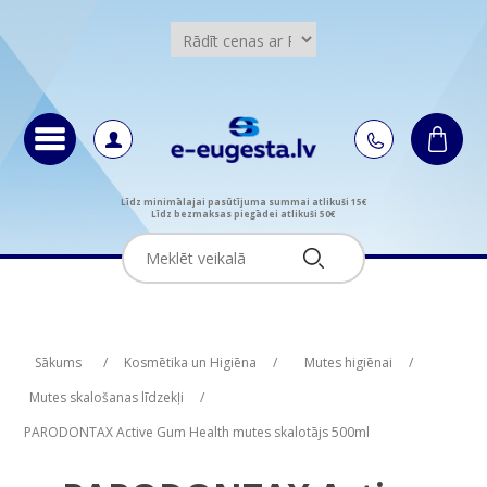
Līdz minimālajai pasūtījuma summai atlikuši 15€
Līdz bezmaksas piegādei atlikuši 50€
Attribute name
Attribute value
Sākums
/
Kosmētika un Higiēna
/
Mutes higiēnai
/
Mutes skalošanas līdzekļi
/
PARODONTAX Active Gum Health mutes skalotājs 500ml