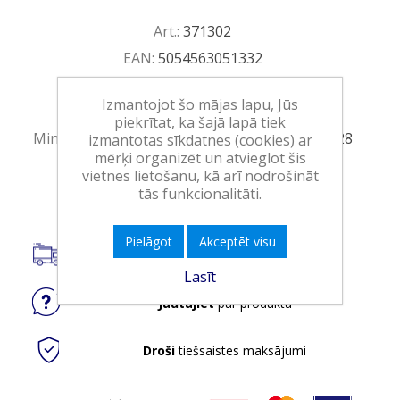
Art.:
371302
EAN:
5054563051332
Iepakojumā:
8
Izmantojot šo mājas lapu, Jūs
Minimālais daudzums:
1
piekrītat, ka šajā lapā tiek
Minimālais preces derīguma termiņš:
27.04.2028
izmantotas sīkdatnes (cookies) ar
mērķi organizēt un atvieglot šis
vietnes lietošanu, kā arī nodrošināt
Ielikt grozā
tās funkcionalitāti.
Pielāgot
Akceptēt visu
Piegāde visā Latvijā.
Lasīt
Jautājiet
par produktu
Droši
tiešsaistes maksājumi