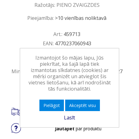
Ražotājs:
PIENO ZVAIGZDES
Pieejamība:
>10 vienības noliktavā
Art.:
459713
EAN:
4770237060943
Iepakojumā:
30
Izmantojot šo mājas lapu, Jūs
Minimālais daudzums:
1
piekrītat, ka šajā lapā tiek
izmantotas sīkdatnes (cookies) ar
Minimālais preces derīguma termiņš:
06.06.2027
mērķi organizēt un atvieglot šis
vietnes lietošanu, kā arī nodrošināt
Ielikt grozā
tās funkcionalitāti.
Pielāgot
Akceptēt visu
Saņemšana tikai Veikalā
Lasīt
Jautājiet
par produktu