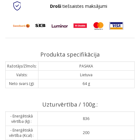
Droši
tiešsaistes maksājumi
Produkta specifikācija
Ražotājs/Zīmols:
PASAKA
Valsts:
Lietuva
Neto svars (g):
64 g
Uzturvērtība / 100g.:
- Enerģētiskā
836
vērtība (kJ) :
- Enerģētiskā
200
vērtība (Kcal) :