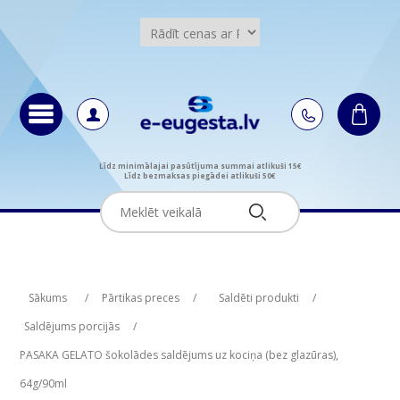
Līdz minimālajai pasūtījuma summai atlikuši 15€
Līdz bezmaksas piegādei atlikuši 50€
Attribute name
Attribute name
Attribute value
Attribute value
Sākums
/
Pārtikas preces
/
Saldēti produkti
/
Saldējums porcijās
/
PASAKA GELATO šokolādes saldējums uz kociņa (bez glazūras),
64g/90ml