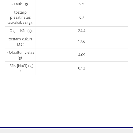
- Tauki (g) :
9.5
tostarp
piesātinātās
6.7
taukskābes (g) :
- Ogļhidrāti (g) :
24.4
tostarp cukuri
17.6
(g.) :
- Olbaltumvielas
4.09
(g) :
- Sāls [NaCl] (g.)
0.12
: