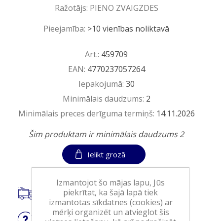
Ražotājs:
PIENO ZVAIGZDES
Pieejamība:
>10 vienības noliktavā
Art.:
459709
EAN:
4770237057264
Iepakojumā:
30
Minimālais daudzums:
2
Minimālais preces derīguma termiņš:
14.11.2026
Šim produktam ir minimālais daudzums 2
Ielikt grozā
Izmantojot šo mājas lapu, Jūs
piekrītat, ka šajā lapā tiek
Saņemšana tikai Veikalā
izmantotas sīkdatnes (cookies) ar
mērķi organizēt un atvieglot šis
Jautājiet
par produktu