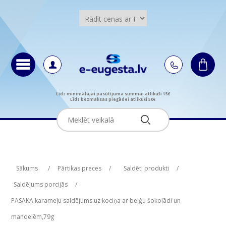
Līdz minimālajai pasūtījuma summai atlikuši 15€
Līdz bezmaksas piegādei atlikuši 50€
Attribute name
Attribute name
Attribute value
Attribute value
Sākums
/
Pārtikas preces
/
Saldēti produkti
/
Saldējums porcijās
/
PASAKA karameļu saldējums uz kociņa ar beļģu šokolādi un
mandelēm,79g