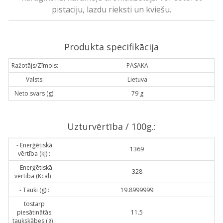
pistaciju, lazdu rieksti un kviešu.
Produkta specifikācija
Ražotājs/Zīmols:
PASAKA
Valsts:
Lietuva
Neto svars (g):
79 g
Uzturvērtība / 100g.:
- Enerģētiskā
1369
vērtība (kJ) :
- Enerģētiskā
328
vērtība (Kcal) :
- Tauki (g) :
19.8999999
tostarp
piesātinātās
11.5
taukskābes (g) :