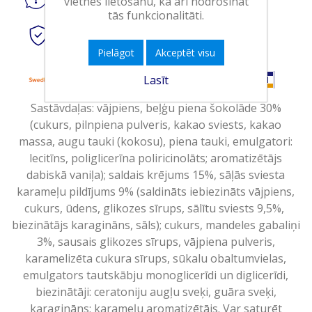
vietnes lietošanu, kā arī nodrošināt
tās funkcionalitāti.
Droši
tiešsaistes maksājumi
Pielāgot
Akceptēt visu
Lasīt
Sastāvdaļas: vājpiens, beļģu piena šokolāde 30%
(cukurs, pilnpiena pulveris, kakao sviests, kakao
massa, augu tauki (kokosu), piena tauki, emulgatori:
lecitīns, poliglicerīna poliricinolāts; aromatizētājs
dabiskā vaniļa); saldais krējums 15%, sāļās sviesta
karameļu pildījums 9% (saldināts iebiezināts vājpiens,
cukurs, ūdens, glikozes sīrups, sālītu sviests 9,5%,
biezinātājs karagināns, sāls); cukurs, mandeles gabaliņi
3%, sausais glikozes sīrups, vājpiena pulveris,
karamelizēta cukura sīrups, sūkalu obaltumvielas,
emulgators tautskābju monoglicerīdi un diglicerīdi,
biezinātāji: ceratoniju augļu sveķi, guāra sveķi,
karagināns; karameļu aromatizētājs. Var saturēt