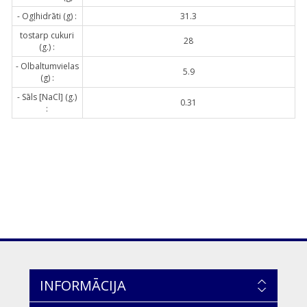
- Ogļhidrāti (g) :
31.3
tostarp cukuri
28
(g.) :
- Olbaltumvielas
5.9
(g) :
- Sāls [NaCl] (g.)
0.31
:
INFORMĀCIJA