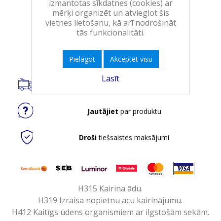
izmantotas sīkdatnes (cookies) ar
Iepakojumā:
4
mērķi organizēt un atvieglot šis
Minimālais daudzums:
1
vietnes lietošanu, kā arī nodrošināt
tās funkcionalitāti.
Ielikt grozā
Pielāgot
Akceptēt visu
Lasīt
Piegāde visā Latvijā.
Jautājiet
par produktu
Droši
tiešsaistes maksājumi
H315 Kairina ādu.
H319 Izraisa nopietnu acu kairinājumu.
H412 Kaitīgs ūdens organismiem ar ilgstošām sekām.