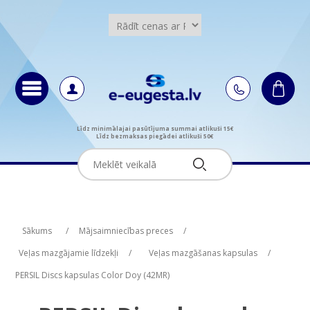
Līdz minimālajai pasūtījuma summai atlikuši 15€
Līdz bezmaksas piegādei atlikuši 50€
Attribute name
Attribute value
Sākums
/
Mājsaimniecības preces
/
Veļas mazgājamie līdzekļi
/
Veļas mazgāšanas kapsulas
/
PERSIL Discs kapsulas Color Doy (42MR)