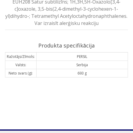
EUH208 Satur subtilizīns; 1H,3H,5H-Oxazolo[3,4-
c]oxazole, 3,5-bis(2,4-dimethyl-3-cyclohexen-1-
yl)dihydro-; Tetramethyl Acetyloctahydronaphthalenes.
Var izraisīt alerģisku reakciju
Produkta specifikācija
Ražotājs/Zīmols:
PERSIL
Valsts:
Serbija
Neto svars (g):
693 g