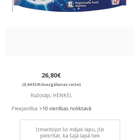
26,80€
(0,64 EUR/mazgāšanas reize)
Ražotājs:
HENKEL
Pieejamība:
>10 vienības noliktavā
Art.:
954006
Izmantojot šo mājas lapu, Jūs
EAN:
9000101846010
piekrītat, ka šajā lapā tiek