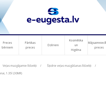
Kosmētika
Preces
Pārtikas
Mājsaimniecī
Dzērieni
un
bērniem
preces
preces
Higiēna
ribute value
Veļas mazgājamie līdzekļi
/
Šķidrie veļas mazgāšanas līdzekļi
/
nai, 1.35l (30MR)