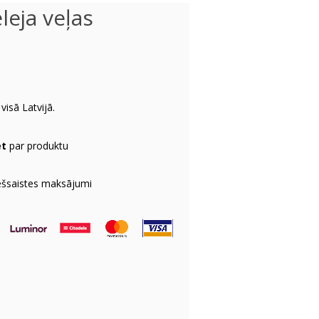
leja veļas
visā Latvijā.
et
par produktu
ešsaistes maksājumi