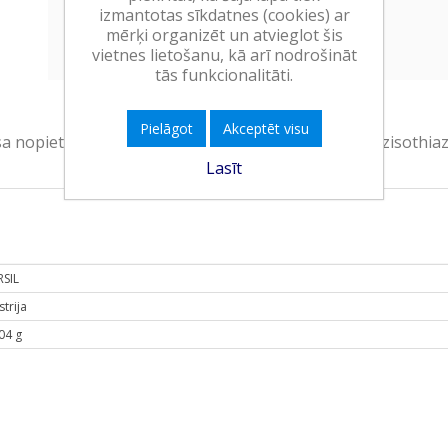
izmantotas sīkdatnes (cookies) ar
Ielikt grozā
mērķi organizēt un atvieglot šis
vietnes lietošanu, kā arī nodrošināt
tās funkcionalitāti.
Pielāgot
Akceptēt visu
a nopietnu acu kairinājumu. EUH208 Satur 1,2-Benzisothiazol
Lasīt
RSIL
strija
04 g