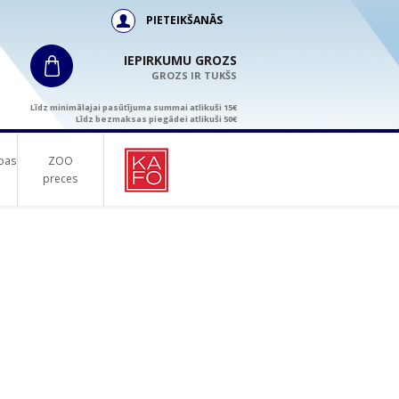
PIETEIKŠANĀS
IEPIRKUMU GROZS
GROZS IR TUKŠS
Līdz minimālajai pasūtījuma summai atlikuši 15€
Līdz bezmaksas piegādei atlikuši 50€
bas
ZOO
preces