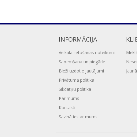
INFORMĀCIJA
KLI
Veikala lietošanas noteikumi
Mekl
Saņemšana un piegāde
Nesen
Bieži uzdotie jautājumi
Jaunā
Privātuma politika
Sīkdatņu politika
Par mums
Kontakti
Sazināties ar mums