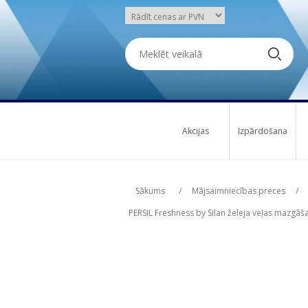
Akcijas
Izpārdošana
Attribute name
Att
Sākums
/
Mājsaimniecības preces
/
PERSIL Freshness by Silan želeja veļas mazgāša