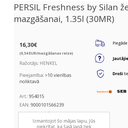
PERSIL Freshness by Silan že
mazgāšanai, 1.35l (30MR)
Piegāde 
16,30€
(0,54 EUR/mazgāšanas reize)
Jautāji
Ražotājs:
HENKEL
Droši
ti
Pieejamība:
>10 vienības
noliktavā
Art.:
954015
EAN:
9000101566239
Iepakojumā:
4
Izmantojot šo mājas lapu, Jūs
Minimālais daudzums:
1
piekrītat, ka šajā lapā tiek