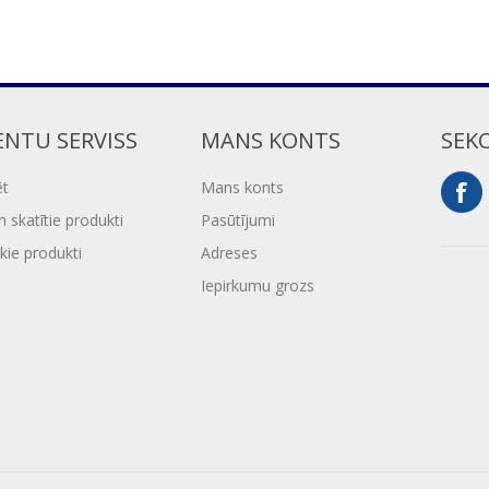
ENTU SERVISS
MANS KONTS
SEK
ēt
Mans konts
 skatītie produkti
Pasūtījumi
kie produkti
Adreses
Iepirkumu grozs