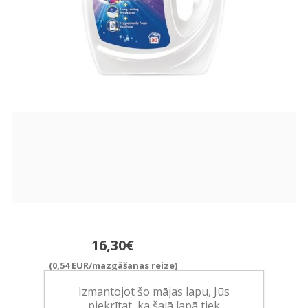
16,30€
(0,54 EUR/mazgāšanas reize)
Ražotājs:
HENKEL
Izmantojot šo mājas lapu, Jūs
piekrītat, ka šajā lapā tiek