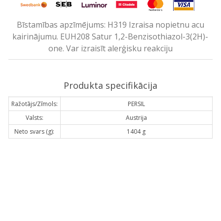
Bīstamības apzīmējums: H319 Izraisa nopietnu acu
kairinājumu. EUH208 Satur 1,2-Benzisothiazol-3(2H)-
one. Var izraisīt alerģisku reakciju
Produkta specifikācija
Ražotājs/Zīmols:
PERSIL
Valsts:
Austrija
Neto svars (g):
1404 g