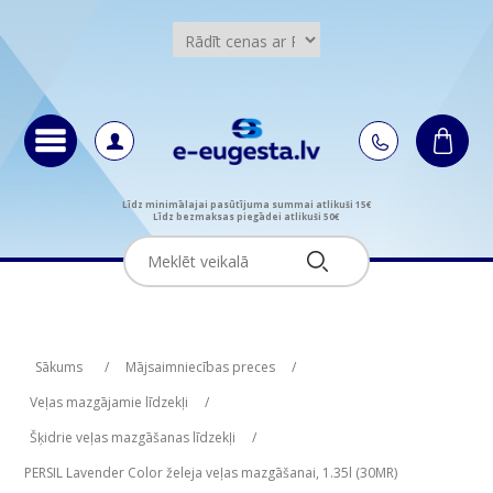
Līdz minimālajai pasūtījuma summai atlikuši 15€
Līdz bezmaksas piegādei atlikuši 50€
Attribute name
Attribute value
Sākums
/
Mājsaimniecības preces
/
Veļas mazgājamie līdzekļi
/
Šķidrie veļas mazgāšanas līdzekļi
/
PERSIL Lavender Color želeja veļas mazgāšanai, 1.35l (30MR)