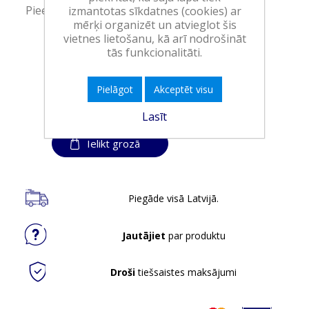
Pieejamība:
>10 vienības noliktavā
izmantotas sīkdatnes (cookies) ar
mērķi organizēt un atvieglot šis
vietnes lietošanu, kā arī nodrošināt
Art.:
954014
tās funkcionalitāti.
EAN:
9000101598087
Iepakojumā:
4
Pielāgot
Akceptēt visu
Minimālais daudzums:
1
Lasīt
Ielikt grozā
Piegāde visā Latvijā.
Jautājiet
par produktu
Droši
tiešsaistes maksājumi