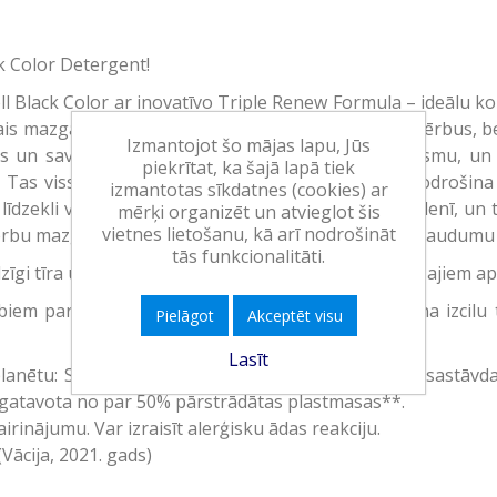
k Color Detergent!
ll Black Color ar inovatīvo Triple Renew Formula – ideālu 
s mazgāšanas līdzeklis ne tikai saudzīgi iztīra apģērbus, b
Izmantojot šo mājas lapu, Jūs
 un savēlumus, radot gludu un nevainojamu virsmu, un 
piekrītat, ka šajā lapā tiek
i. Tas viss apvienojumā ar lielisku aromātu, kas nodrošin
izmantotas sīkdatnes (cookies) ar
zekli veļu var mazgāt gan aukstā, gan karstā ūdenī, un to
mērķi organizēt un atvieglot šis
vietnes lietošanu, kā arī nodrošināt
rbu mazgāšanas līdzekli var droši izmantot dažādu audumu
tās funkcionalitāti.
zīgi tīra un atjauno krāsas un šķiedras. Visiem tumšajiem a
biem paredzēto mazgāšanas līdzekli, kas nodrošina izcilu 
Pielāgot
Akceptēt visu
Lasīt
lanētu: Sastāvā ir vairāk nekā 95% dabiski iegūtu sastāvd
zgatavota no par 50% pārstrādātas plastmasas**.
irinājumu. Var izraisīt alerģisku ādas reakciju.
Vācija, 2021. gads)