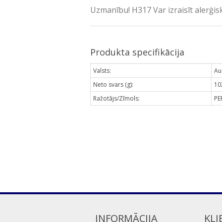
Uzmanību! H317 Var izraisīt alerģis
Produkta specifikācija
Valsts:
Au
Neto svars (g):
10
Ražotājs/Zīmols:
PE
INFORMĀCIJA
KLI