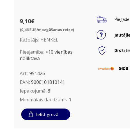
Piegāde 
9,10€
(0,46 EUR/mazgāšanas reize)
Jautāji
Ražotājs:
HENKEL
Droši
ti
Pieejamība:
>10 vienības
noliktavā
Art.:
951426
EAN:
9000101810141
Iepakojumā:
8
Minimālais daudzums:
1
Ielikt grozā