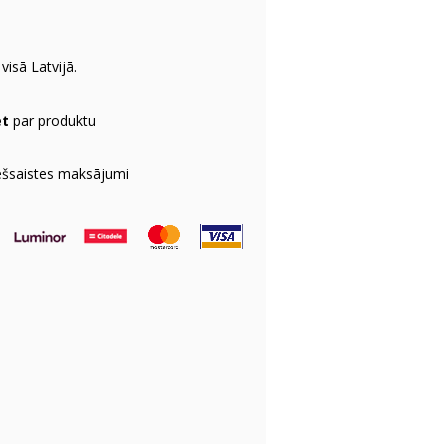
visā Latvijā.
et
par produktu
ešsaistes maksājumi