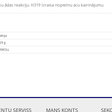
ku ādas reakciju. H319 Izraisa nopietnu acu kairinājumu.
strija
29 g
RWOLL
ENTU SERVISS
MANS KONTS
SEK