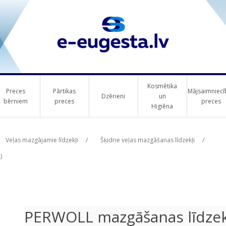
Kosmētika
Preces
Pārtikas
Mājsaimniecī
Dzērieni
un
bērniem
preces
preces
Higiēna
ribute value
Veļas mazgājamie līdzekļi
/
Šķidrie veļas mazgāšanas līdzekļi
/
)
PERWOLL mazgāšanas līdzekli