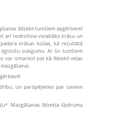
kopšanas līdzekli tumšiem apģērbiem!
et arī nodrošina vislabāko krāsu un
padara krāsas košas, kā rezultātā
a ilgstošu svaigumu. Ar šo tumšiem
 var izmantot pat kā līdzekli veļas
 mazgāšanai.
pģērbiem!
tīrību, un parūpējieties par saviem
aļu*. Mazgāšanas līdzekļa šķidruma