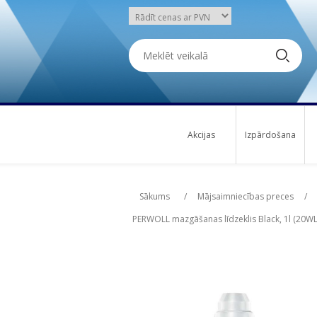
Akcijas
Izpārdošana
Attribute name
Att
Sākums
/
Mājsaimniecības preces
/
PERWOLL mazgāšanas līdzeklis Black, 1l (20WL