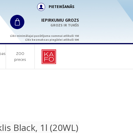
PIETEIKŠANĀS
IEPIRKUMU GROZS
GROZS IR TUKŠS
Līdz minimālajai pasūtījuma summai atlikuši 15€
Līdz bezmaksas piegādei atlikuši 50€
bas
ZOO
preces
s Black, 1l (20WL)