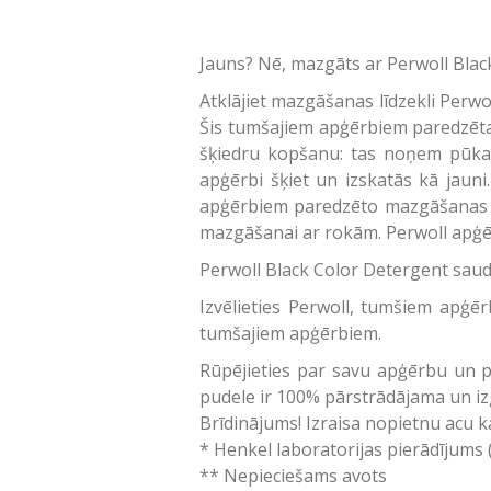
Jauns? Nē, mazgāts ar Perwoll Blac
Atklājiet mazgāšanas līdzekli Perwo
Šis tumšajiem apģērbiem paredzētai
šķiedru kopšanu: tas noņem pūkas
apģērbi šķiet un izskatās kā jaun
apģērbiem paredzēto mazgāšanas līd
mazgāšanai ar rokām. Perwoll apģē
Perwoll Black Color Detergent saud
Izvēlieties Perwoll, tumšiem apģēr
tumšajiem apģērbiem.
Rūpējieties par savu apģērbu un p
pudele ir 100% pārstrādājama un i
Brīdinājums! Izraisa nopietnu acu ka
* Henkel laboratorijas pierādījums (
** Nepieciešams avots