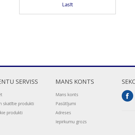
Lasīt
ENTU SERVISS
MANS KONTS
SEK
ēt
Mans konts
 skatītie produkti
Pasūtījumi
kie produkti
Adreses
Iepirkumu grozs