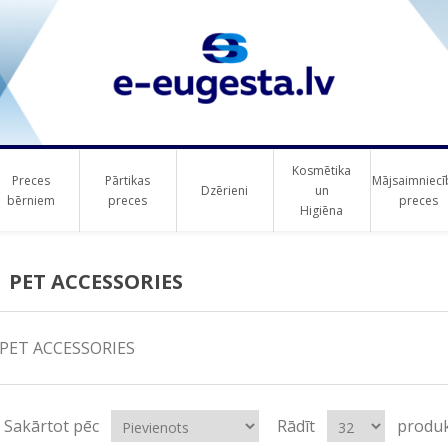
Kosmētika
Preces
Pārtikas
Mājsaimniecī
Dzērieni
un
bērniem
preces
preces
Higiēna
PET ACCESSORIES
PET ACCESSORIES
Sakārtot pēc
Rādīt
produk