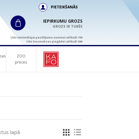
PIETEIKŠANĀS
IEPIRKUMU GROZS
GROZS IR TUKŠS
Līdz minimālajai pasūtījuma summai atlikuši 15€
Līdz bezmaksas piegādei atlikuši 50€
bas
ZOO
preces
tus lapā