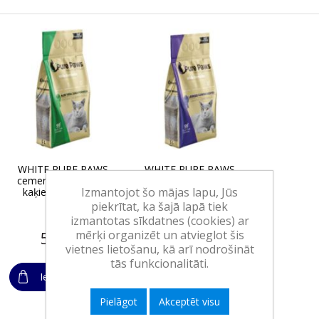
WHITE PURE PAWS
WHITE PURE PAWS
cementējoši pakaiši
cementējoši pakaiši
Izmantojot šo mājas lapu, Jūs
kaķiem (alveja) 5l
kaķiem (lavanda) 5l
piekrītat, ka šajā lapā tiek
izmantotas sīkdatnes (cookies) ar
mērķi organizēt un atvieglot šis
5,45€
5,45€
vietnes lietošanu, kā arī nodrošināt
tās funkcionalitāti.
Ielikt grozā
Ielikt grozā
Pielāgot
Akceptēt visu