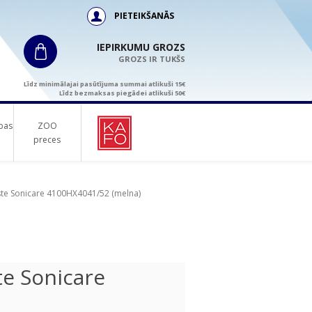
PIETEIKŠANĀS
IEPIRKUMU GROZS
GROZS IR TUKŠS
Līdz minimālajai pasūtījuma summai atlikuši 15€
Līdz bezmaksas piegādei atlikuši 50€
bas
ZOO
preces
rste Sonicare 4100HX4041/52 (melna)
te Sonicare