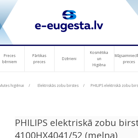
Kosmētika
Preces
Pārtikas
Mājsaimniecī
Dzērieni
un
bērniem
preces
preces
Higiēna
ribute value
Mutes higiēnai
/
Elektriskās zobu birstes
/
PHILIPS elektriskā zobu bi
PHILIPS elektriskā zobu birs
4100HX4041/52 (melna)