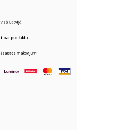
visā Latvijā.
et
par produktu
ešsaistes maksājumi