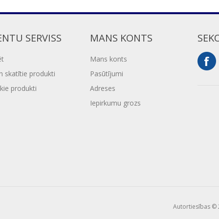
ENTU SERVISS
MANS KONTS
SEK
ēt
Mans konts
 skatītie produkti
Pasūtījumi
kie produkti
Adreses
Iepirkumu grozs
Autortiesības © 