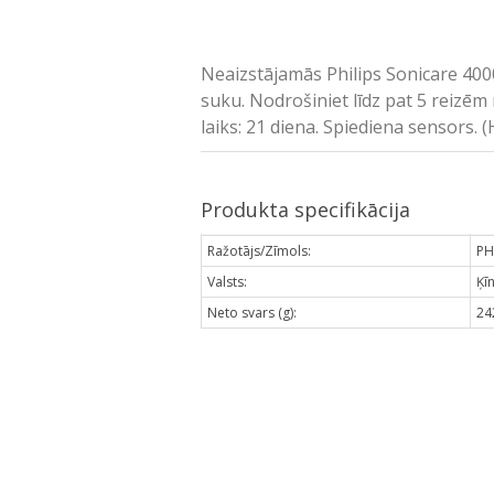
Neaizstājamās Philips Sonicare 4000
suku. Nodrošiniet līdz pat 5 reizēm
laiks: 21 diena. Spiediena sensors. 
Produkta specifikācija
Ražotājs/Zīmols:
PH
Valsts:
Ķī
Neto svars (g):
24