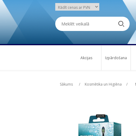
Akcijas
Izpārdošana
Attribute name
Att
Sākums
/
Kosmētika un Higiēna
/