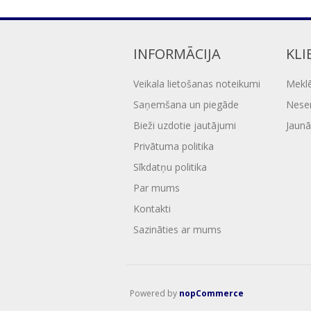
INFORMĀCIJA
KLI
Veikala lietošanas noteikumi
Mekl
Saņemšana un piegāde
Nesen
Bieži uzdotie jautājumi
Jaunā
Privātuma politika
Sīkdatņu politika
Par mums
Kontakti
Sazināties ar mums
Powered by
nopCommerce