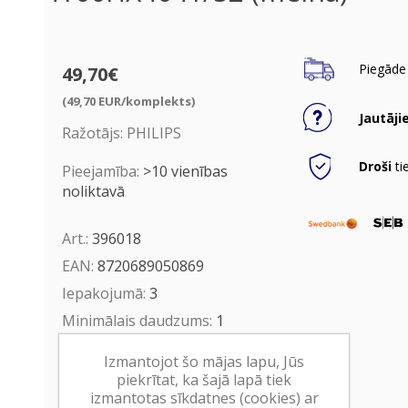
Piegāde 
49,70€
(49,70 EUR/komplekts)
Jautāji
Ražotājs:
PHILIPS
Droši
ti
Pieejamība:
>10 vienības
noliktavā
Art.:
396018
EAN:
8720689050869
Iepakojumā:
3
Minimālais daudzums:
1
Izmantojot šo mājas lapu, Jūs
Ielikt grozā
piekrītat, ka šajā lapā tiek
izmantotas sīkdatnes (cookies) ar