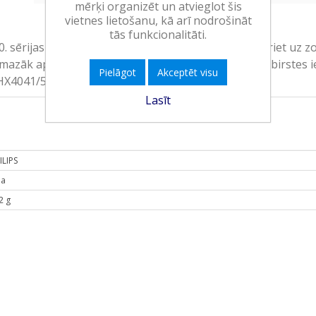
mērķi organizēt un atvieglot šis
vietnes lietošanu, kā arī nodrošināt
tās funkcionalitāti.
. sērijas zobu sukas palīdzēs jums bez piepūles pāriet uz zo
 mazāk aplikuma nekā tīrot ar parasto zobu suku. 4 birstes 
Pielāgot
Akceptēt visu
(HX4041/52)
Lasīt
ILIPS
na
2 g