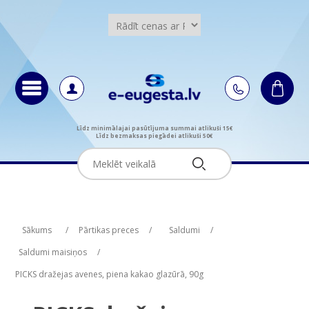
Līdz minimālajai pasūtījuma summai atlikuši 15€
Līdz bezmaksas piegādei atlikuši 50€
Attribute name
Attribute name
Attribute value
Attribute value
Sākums
/
Pārtikas preces
/
Saldumi
/
Saldumi maisiņos
/
PICKS dražejas avenes, piena kakao glazūrā, 90g