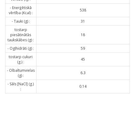
- Enerģētiskā
538
vērtība (Kcal) :
- Tauki (g) :
31
tostarp
piesātinātās
18
taukskābes (g) :
- Ogļhidrāti (g) :
59
tostarp cukuri
45
(g.) :
- Olbaltumvielas
6.3
(g) :
- Sāls [NaCl] (g.)
0.14
: