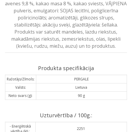
avenes 9,8 %, kakao masa 8 %, kakao sviests, VĀJPIENA
pulveris, emulgatori: SOJAS lecitīni, poliglicerīna
poliricinolāts; aromatizētāji, glikozes sīrups,
stabilizētājs: akāciju sveķi, glazētājviela: šellaka.
Produkts var saturēt mandeles, lazdu riekstus,
makadāmijas riekstus, zemesriekstus, olas, lipekli
(kviešu, rudzu, miežu, auzu) un to produktus.
Produkta specifikācija
Ražotājs/Zīmols:
PERGALE
Valsts:
Lietuva
Neto svars (g):
90 g
Uzturvērtība / 100g.:
- Enerģētiskā
2251
vērtība (kJ) :