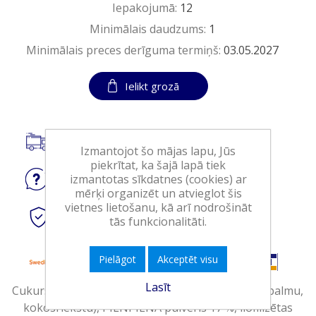
Iepakojumā:
12
Minimālais daudzums:
1
Minimālais preces derīguma termiņš:
03.05.2027
Ielikt grozā
Piegāde visā Latvijā.
Izmantojot šo mājas lapu, Jūs
piekrītat, ka šajā lapā tiek
izmantotas sīkdatnes (cookies) ar
Jautājiet
par produktu
mērķi organizēt un atvieglot šis
vietnes lietošanu, kā arī nodrošināt
Droši
tiešsaistes maksājumi
tās funkcionalitāti.
Pielāgot
Akceptēt visu
Lasīt
Cukurs, augu tauki (dažādās proporcijās: karitē, palmu,
kokosriekstu), PILNPIENA pulveris 17 %, liofilizētas