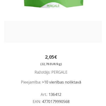
2,05€
(22,78 EUR/kg)
Ražotājs:
PERGALE
Pieejamība:
>10 vienības noliktavā
Art.:
136412
EAN:
4770179990568