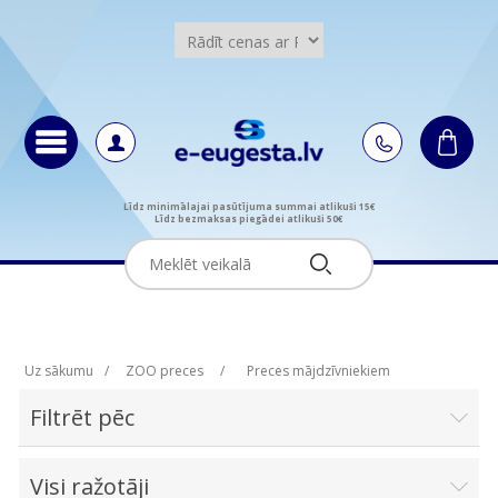
Līdz minimālajai pasūtījuma summai atlikuši 15€
Līdz bezmaksas piegādei atlikuši 50€
Uz sākumu
/
ZOO preces
/
Preces mājdzīvniekiem
Filtrēt pēc
Visi ražotāji