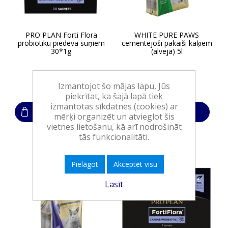
PRO PLAN Forti Flora
WHITE PURE PAWS
probiotiku piedeva suņiem
cementējoši pakaiši kaķiem
30*1g
(alveja) 5l
39,00€
5,45€
Izmantojot šo mājas lapu, Jūs
piekrītat, ka šajā lapā tiek
izmantotas sīkdatnes (cookies) ar
Ielikt grozā
Ielikt grozā
mērķi organizēt un atvieglot šis
vietnes lietošanu, kā arī nodrošināt
tās funkcionalitāti.
Pielāgot
Akceptēt visu
Lasīt