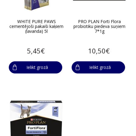
WHITE PURE PAWS
PRO PLAN Forti Flora
cementējoši pakaiši kaķiem
probiotiku piedeva suņiem
(lavanda) 5l
7*1g
5,45€
10,50€
Ielikt grozā
Ielikt grozā