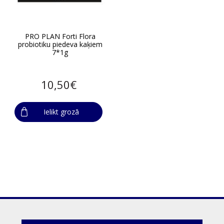
PRO PLAN Forti Flora
probiotiku piedeva kaķiem
7*1g
10,50€
Ielikt grozā