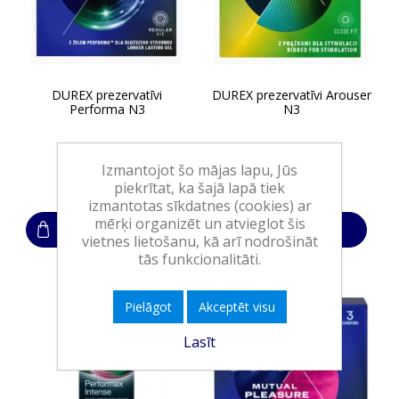
DUREX prezervatīvi
DUREX prezervatīvi Arouser
Performa N3
N3
Izmantojot šo mājas lapu, Jūs
4,05€
4,05€
piekrītat, ka šajā lapā tiek
izmantotas sīkdatnes (cookies) ar
mērķi organizēt un atvieglot šis
Ielikt grozā
Ielikt grozā
vietnes lietošanu, kā arī nodrošināt
tās funkcionalitāti.
Pielāgot
Akceptēt visu
Lasīt