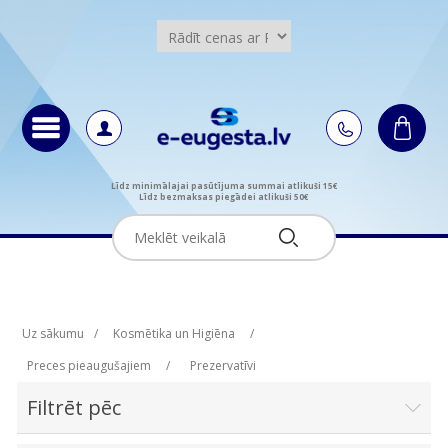
Līdz minimālajai pasūtījuma summai atlikuši 15€
Līdz bezmaksas piegādei atlikuši 50€
Uz sākumu
/
Kosmētika un Higiēna
/
Preces pieaugušajiem
/
Prezervatīvi
Filtrēt pēc