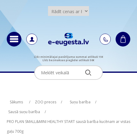
Līdz minimālajai pasūtījuma summai atlikuši 15€
Līdz bezmaksas piegādei atlikuši 50€
Attribute name
Attribute value
Sākums
/
ZOO preces
/
Suņu barība
/
Sausā suņu barība
/
PRO PLAN SMALL&MINI HEALTHY START sausā barība kucēnam ar vistas
gaļu 700g