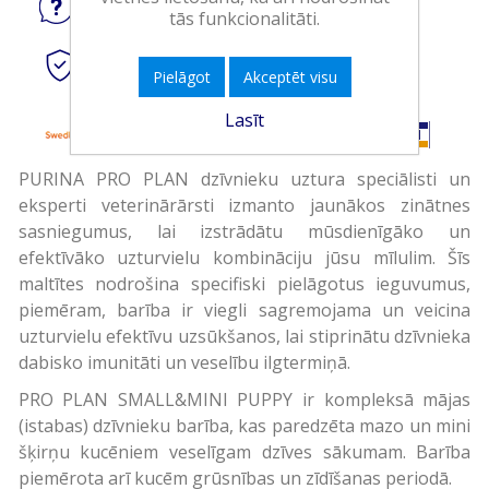
Jautājiet
par produktu
tās funkcionalitāti.
Droši
tiešsaistes maksājumi
Pielāgot
Akceptēt visu
Lasīt
PURINA PRO PLAN dzīvnieku uztura speciālisti un
eksperti veterinārārsti izmanto jaunākos zinātnes
sasniegumus, lai izstrādātu mūsdienīgāko un
efektīvāko uzturvielu kombināciju jūsu mīlulim. Šīs
maltītes nodrošina specifiski pielāgotus ieguvumus,
piemēram, barība ir viegli sagremojama un veicina
uzturvielu efektīvu uzsūkšanos, lai stiprinātu dzīvnieka
dabisko imunitāti un veselību ilgtermiņā.
PRO PLAN SMALL&MINI PUPPY ir kompleksā mājas
(istabas) dzīvnieku barība, kas paredzēta mazo un mini
šķirņu kucēniem veselīgam dzīves sākumam. Barība
piemērota arī kucēm grūsnības un zīdīšanas periodā.