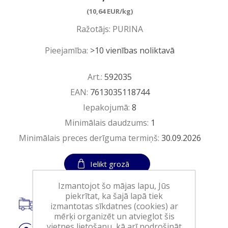
(10,64 EUR/kg)
Ražotājs:
PURINA
Pieejamība:
>10 vienības noliktavā
Art.:
592035
EAN:
7613035118744
Iepakojumā:
8
Minimālais daudzums:
1
Minimālais preces derīguma termiņš:
30.09.2026
Ielikt grozā
Izmantojot šo mājas lapu, Jūs
piekrītat, ka šajā lapā tiek
Piegāde visā Latvijā.
izmantotas sīkdatnes (cookies) ar
mērķi organizēt un atvieglot šis
vietnes lietošanu, kā arī nodrošināt