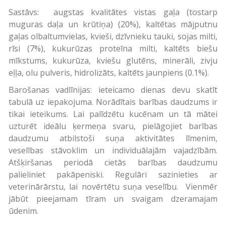
Sastāvs: augstas kvalitātes vistas gaļa (tostarp
muguras daļa un krūtiņa) (20%), kaltētas mājputnu
gaļas olbaltumvielas, kvieši, dzīvnieku tauki, sojas milti,
rīsi (7%), kukurūzas proteīna milti, kaltēts biešu
mīkstums, kukurūza, kviešu glutēns, minerāli, zivju
eļļa, olu pulveris, hidrolizāts, kaltēts jaunpiens (0.1%).
Barošanas vadlīnijas: ieteicamo dienas devu skatīt
tabulā uz iepakojuma. Norādītais barības daudzums ir
tikai ieteikums. Lai palīdzētu kucēnam un tā mātei
uzturēt ideālu ķermeņa svaru, pielāgojiet barības
daudzumu atbilstoši suņa aktivitātes līmenim,
veselības stāvoklim un individuālajām vajadzībām.
Atšķiršanas periodā cietās barības daudzumu
palieliniet pakāpeniski. Regulāri sazinieties ar
veterinārārstu, lai novērtētu suņa veselību. Vienmēr
jābūt pieejamam tīram un svaigam dzeramajam
ūdenim.