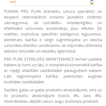
PURINA PRO PLAN dzīvnieku uztura speciālisti un
eksperti veterinārārsti izmanto jaunākos zinātnes
sasniegumus, lai izstrādātu mūsdienīgāko un
efektīvāko uzturvielu kombināciju jūsu mīlulim. Šīs
maltītes nodrošina specifiski pielāgotus ieguvumus,
piemēram, barība ir viegli sagremojama un veicina
uzturvielu efektīvu uzsūkšanos, lai stiprinātu dzīvnieka
dabisko imunitāti un veselību ilgtermiņā.
PRO PLAN STERILISED MAINTENANCE terīne/ pastēte
kaķiem ar tunci un lasi, ir kompleksā konservētā barība
ar rūpīgi atlasītām sastāvdaļām pieaugušiem kaķiem.
Labi sagremojama barība, pateicoties augstas
kvalitātes sastāvdaļām.
Sastāvs: gaļas un gaļas produktu atvasinājumii, zivis un
to produktu atvasinājumi (tuncis 4%, lasis 4%),
minerālvielas, dažādi cukuri, augu izcelsmes produkti.