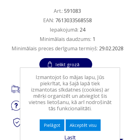
Art.:
591083
EAN:
7613033568558
Iepakojumā:
24
Minimālais daudzums:
1
Minimālais preces derīguma termiņš:
29.02.2028
Ielikt grozā
Izmantojot šo mājas lapu, Jūs
piekrītat, ka šajā lapā tiek
izmantotas sīkdatnes (cookies) ar
Piegāde visā Latvijā.
mērķi organizēt un atvieglot šis
vietnes lietošanu, kā arī nodrošināt
Jautājiet
par produktu
tās funkcionalitāti.
Droši
tiešsaistes maksājumi
Pielāgot
Akceptēt visu
Lasīt