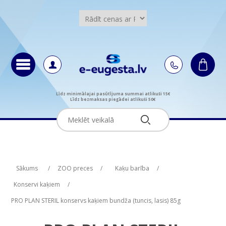
Līdz minimālajai pasūtījuma summai atlikuši 15€
Līdz bezmaksas piegādei atlikuši 50€
Attribute name
Attribute value
Sākums
/
ZOO preces
/
Kaķu barība
/
Konservi kaķiem
/
PRO PLAN STERIL konservs kaķiem bundža (tuncis, lasis) 85g