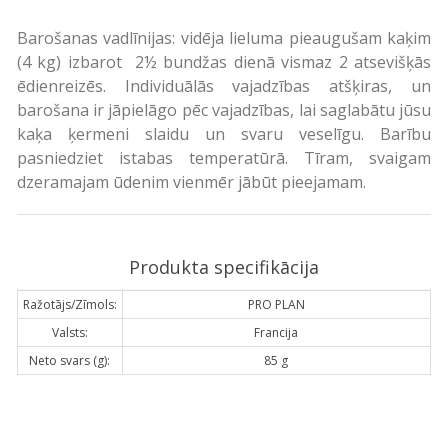
Barošanas vadlīnijas: vidēja lieluma pieaugušam kaķim
(4 kg) izbarot 2½ bundžas dienā vismaz 2 atsevišķās
ēdienreizēs. Individuālās vajadzības atšķiras, un
barošana ir jāpielāgo pēc vajadzības, lai saglabātu jūsu
kaķa ķermeni slaidu un svaru veselīgu. Barību
pasniedziet istabas temperatūrā. Tīram, svaigam
dzeramajam ūdenim vienmēr jābūt pieejamam.
Produkta specifikācija
Ražotājs/Zīmols:
PRO PLAN
Valsts:
Francija
Neto svars (g):
85 g