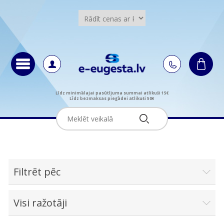
Līdz minimālajai pasūtījuma summai atlikuši 15€
Līdz bezmaksas piegādei atlikuši 50€
Filtrēt pēc
Visi ražotāji