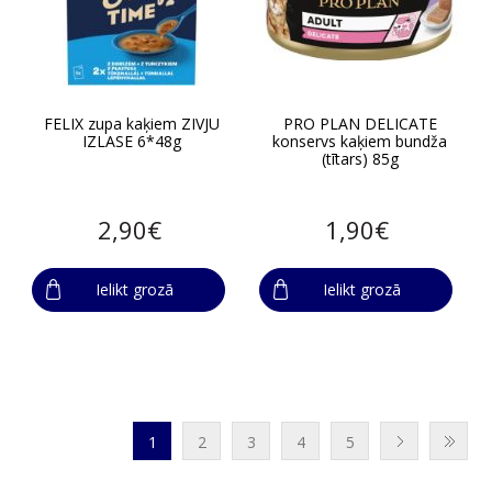
FELIX zupa kaķiem ZIVJU
PRO PLAN DELICATE
IZLASE 6*48g
konservs kaķiem bundža
(tītars) 85g
2,90€
1,90€
Ielikt grozā
Ielikt grozā
1
2
3
4
5