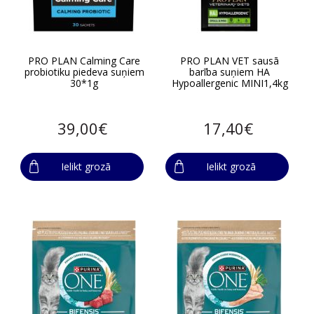
PRO PLAN Calming Care
PRO PLAN VET sausā
probiotiku piedeva suņiem
barība suņiem HA
30*1g
Hypoallergenic MINI1,4kg
39,00€
17,40€
Ielikt grozā
Ielikt grozā