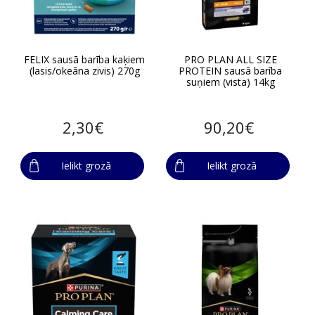
FELIX sausā barība kaķiem
PRO PLAN ALL SIZE
(lasis/okeāna zivis) 270g
PROTEIN sausā barība
suņiem (vista) 14kg
2,30€
90,20€
Ielikt grozā
Ielikt grozā