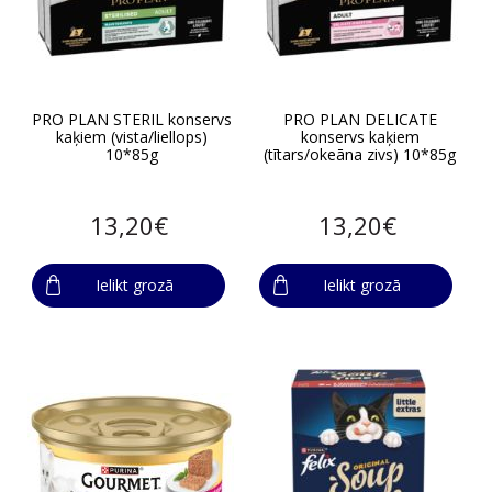
PRO PLAN STERIL konservs
PRO PLAN DELICATE
kaķiem (vista/liellops)
konservs kaķiem
10*85g
(tītars/okeāna zivs) 10*85g
13,20€
13,20€
Ielikt grozā
Ielikt grozā