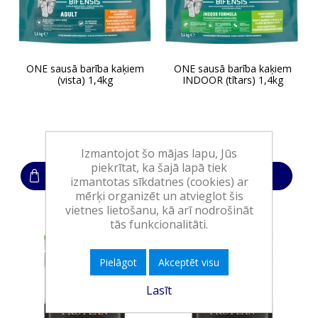
ONE sausā barība kaķiem
ONE sausā barība kaķiem
(vista) 1,4kg
INDOOR (tītars) 1,4kg
10,90€
10,90€
Izmantojot šo mājas lapu, Jūs
piekrītat, ka šajā lapā tiek
Ielikt grozā
Ielikt grozā
izmantotas sīkdatnes (cookies) ar
mērķi organizēt un atvieglot šis
vietnes lietošanu, kā arī nodrošināt
tās funkcionalitāti.
Pielāgot
Akceptēt visu
Lasīt