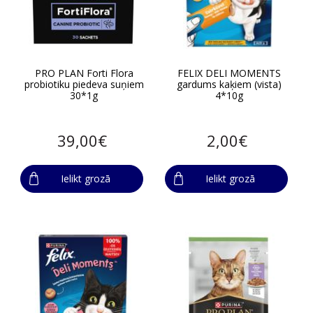
PRO PLAN Forti Flora
FELIX DELI MOMENTS
probiotiku piedeva suņiem
gardums kaķiem (vista)
30*1g
4*10g
39,00€
2,00€
Ielikt grozā
Ielikt grozā