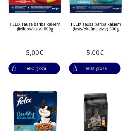
FELIX sausā barība kaķiem
FELIX sausā barība kaķiem
(liellops/vista) 800g
(lasis/okeāna zivis) 800g
5,00€
5,00€
Ielikt grozā
Ielikt grozā