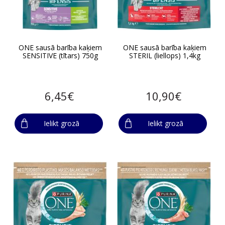
ONE sausā barība kaķiem
ONE sausā barība kaķiem
SENSITIVE (tītars) 750g
STERIL (liellops) 1,4kg
6,45€
10,90€
Ielikt grozā
Ielikt grozā