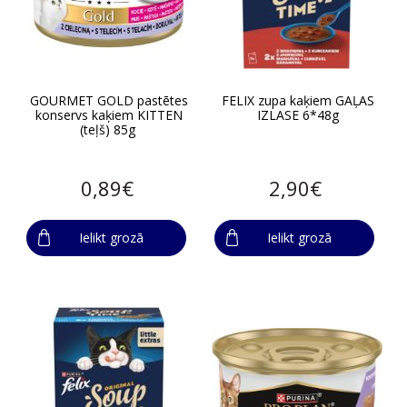
GOURMET GOLD pastētes
FELIX zupa kaķiem GAĻAS
konservs kaķiem KITTEN
IZLASE 6*48g
(teļš) 85g
0,89€
2,90€
Ielikt grozā
Ielikt grozā