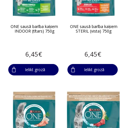
ONE sausā barība kaķiem
ONE sausā barība kaķiem
INDOOR (tītars) 750g
STERIL (vista) 750g
6,45€
6,45€
Ielikt grozā
Ielikt grozā