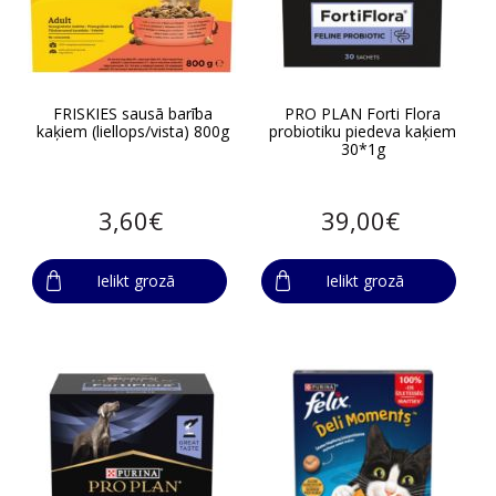
FRISKIES sausā barība
PRO PLAN Forti Flora
kaķiem (liellops/vista) 800g
probiotiku piedeva kaķiem
30*1g
3,60€
39,00€
Ielikt grozā
Ielikt grozā