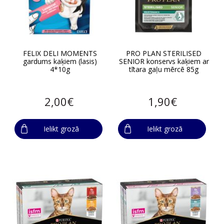
FELIX DELI MOMENTS
PRO PLAN STERILISED
gardums kaķiem (lasis)
SENIOR konservs kaķiem ar
4*10g
tītara gaļu mērcē 85g
2,00€
1,90€
Ielikt grozā
Ielikt grozā