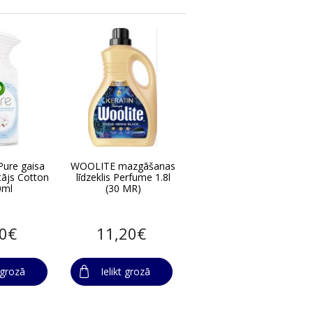
Pure gaisa
WOOLITE mazgāšanas
tājs Cotton
līdzeklis Perfume 1.8l
0ml
(30 MR)
80€
11,20€
t grozā
Ielikt grozā