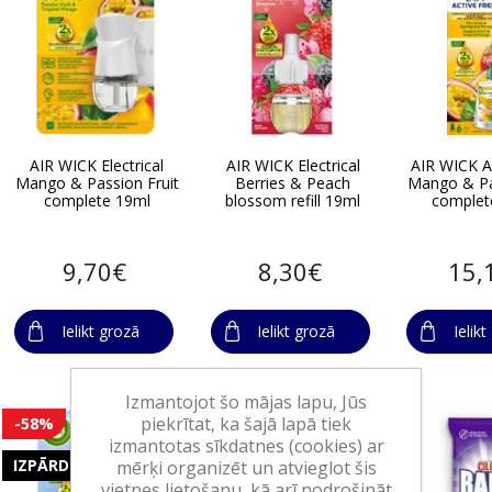
AIR WICK Electrical
AIR WICK Electrical
AIR WICK A
Mango & Passion Fruit
Berries & Peach
Mango & Pa
complete 19ml
blossom refill 19ml
complet
9,70€
8,30€
15,
Ielikt grozā
Ielikt grozā
Ielik
Izmantojot šo mājas lapu, Jūs
piekrītat, ka šajā lapā tiek
-58%
izmantotas sīkdatnes (cookies) ar
IZPĀRDOŠANA
mērķi organizēt un atvieglot šis
vietnes lietošanu, kā arī nodrošināt