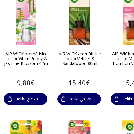
AIR WICK aromātiskie
AIR WICK aromātiskie
AIR WICK a
kociņi White Peony &
kociņi Vetiver &
kociņi M
Jasmine Blossom 42ml
Sandalwood 80ml
Bourbon Va
9,80€
15,40€
15,
Ielikt grozā
Ielikt grozā
Ielik