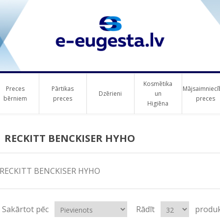
Kosmētika
Preces
Pārtikas
Mājsaimniecī
Dzērieni
un
bērniem
preces
preces
Higiēna
RECKITT BENCKISER HYHO
RECKITT BENCKISER HYHO
Sakārtot pēc
Rādīt
produk