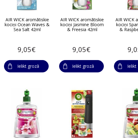
AIR WICK aromātiskie
AIR WICK aromātiskie
AIR WICK a
kociņi Ocean Waves &
kociņi Jasmine Bloom
kociņi Spa
Sea Salt 42ml
& Freesia 42ml
& Raspbe
9,05€
9,05€
9,
Ielikt grozā
Ielikt grozā
Ielik