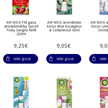
AIR WICK FM gaisa
AIR WICK aromātiskie
AIR WICK a
atsvaidzinātājs Spiced
kociņi Blue Eucalyptus
kociņi Lin
Fruity Sangria Refill
& Cedarwood 42ml
Orchi
250ml
9,25€
9,05€
9,
Ielikt grozā
Ielikt grozā
Ielik