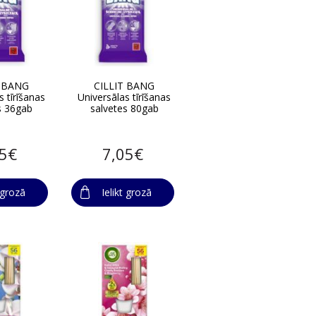
T BANG
CILLIT BANG
s tīrīšanas
Universālas tīrīšanas
s 36gab
salvetes 80gab
05€
7,05€
t grozā
Ielikt grozā