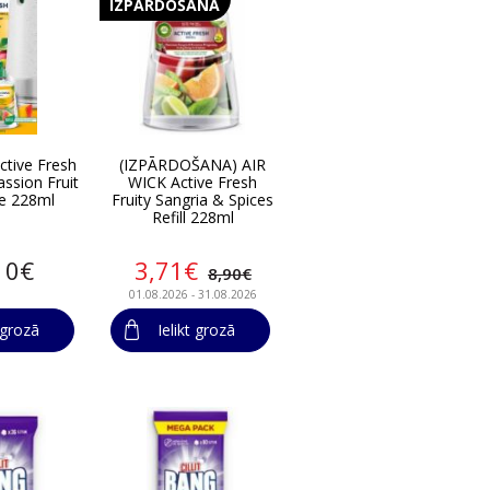
IZPĀRDOŠANA
ctive Fresh
(IZPĀRDOŠANA) AIR
ssion Fruit
WICK Active Fresh
e 228ml
Fruity Sangria & Spices
Refill 228ml
10€
3,71€
8,90€
01.08.2026 - 31.08.2026
t grozā
Ielikt grozā