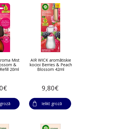
Aroma Mist
AIR WICK aromātiskie
lossom &
kociņi Berries & Peach
Refill 20ml
Blossom 42ml
50€
9,80€
t grozā
Ielikt grozā