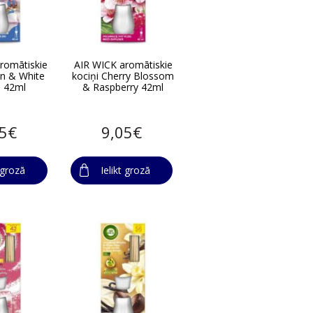
romātiskie
AIR WICK aromātiskie
en & White
kociņi Cherry Blossom
d 42ml
& Raspberry 42ml
05€
9,05€
t grozā
Ielikt grozā