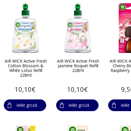
AIR WICK Active Fresh
AIR WICK Active Fresh
AIR WICK 
Cotton Blossom &
Jasmine Boquet Refill
Cherry B
White Lotus Refill
228ml
Raspberry 
228ml
10,10€
10,10€
9,
Ielikt grozā
Ielikt grozā
Ielik