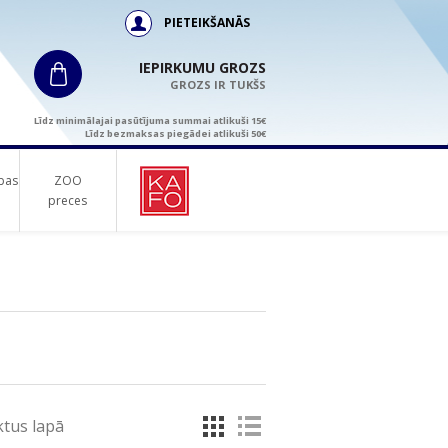
PIETEIKŠANĀS
IEPIRKUMU GROZS
GROZS IR TUKŠS
Līdz minimālajai pasūtījuma summai atlikuši 15€
Līdz bezmaksas piegādei atlikuši 50€
bas
ZOO
preces
tus lapā