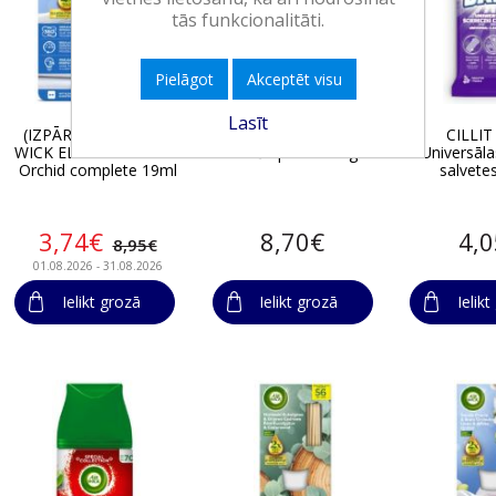
tās funkcionalitāti.
Pielāgot
Akceptēt visu
Lasīt
(IZPĀRDOŠANA) AIR
CILLIT BANG Īpaši
CILLI
WICK EL Linen & White
tīroša pasta 470g
Universāla
Orchid complete 19ml
salvete
3,74€
8,70€
4,
8,95€
01.08.2026 - 31.08.2026
Ielikt grozā
Ielikt grozā
Ielik