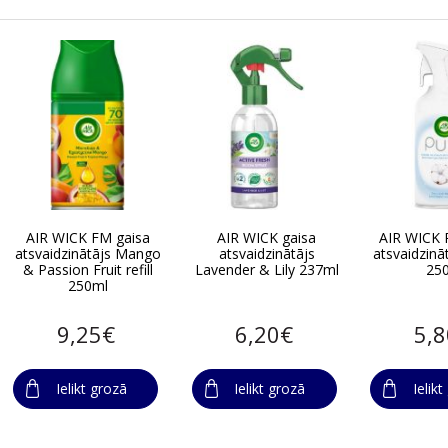
AIR WICK FM gaisa
AIR WICK gaisa
AIR WICK 
atsvaidzinātājs Mango
atsvaidzinātājs
atsvaidzinā
& Passion Fruit refill
Lavender & Lily 237ml
25
250ml
9,25€
6,20€
5,
Ielikt grozā
Ielikt grozā
Ielik