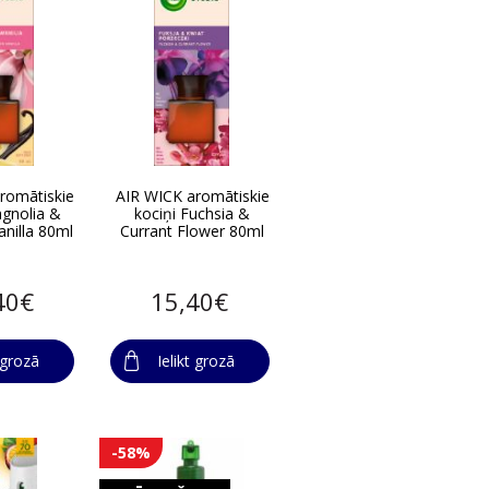
romātiskie
AIR WICK aromātiskie
agnolia &
kociņi Fuchsia &
nilla 80ml
Currant Flower 80ml
40€
15,40€
t grozā
Ielikt grozā
-58%