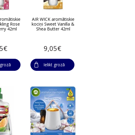
romātiskie
AIR WICK aromātiskie
rkling Rose
kociņi Sweet Vanilla &
rry 42ml
Shea Butter 42ml
05€
9,05€
t grozā
Ielikt grozā