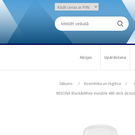
Akcijas
Izpārdošana
Attribute name
Att
Sākums
/
Kosmētika un Higiēna
/
REXONA Black&White Invisible 48h stick dezo