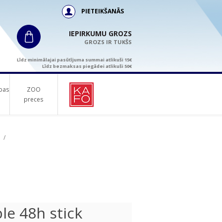
PIETEIKŠANĀS
IEPIRKUMU GROZS
GROZS IR TUKŠS
Līdz minimālajai pasūtījuma summai atlikuši 15€
Līdz bezmaksas piegādei atlikuši 50€
bas
ZOO
preces
/
le 48h stick