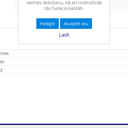
vietnes lietošanu, kā arī nodrošināt
tās funkcionalitāti.
Pielāgot
Akceptēt visu
Lasīt
XONA
ija
 g