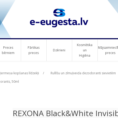
Kosmētika
Preces
Pārtikas
Mājsaimniecī
Dzērieni
un
bērniem
preces
preces
Higiēna
ribute value
Ķermeņa kopšanas līdzekļi
/
Rullīšu un zīmuļveida dezodoranti sievietēm
dorants, 50ml
REXONA Black&White Invisib