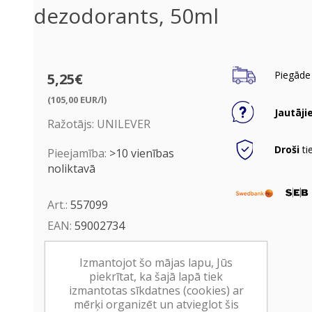
dezodorants, 50ml
Piegāde 
5,25€
(105,00 EUR/l)
Jautāji
Ražotājs:
UNILEVER
Droši
ti
Pieejamība:
>10 vienības
noliktavā
Art.:
557099
EAN:
59002734
Iepakojumā:
6
Izmantojot šo mājas lapu, Jūs
Minimālais daudzums:
1
piekrītat, ka šajā lapā tiek
izmantotas sīkdatnes (cookies) ar
Ielikt grozā
mērķi organizēt un atvieglot šis