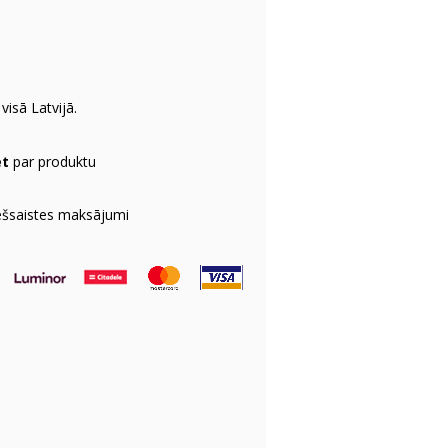
visā Latvijā.
et
par produktu
ešsaistes maksājumi