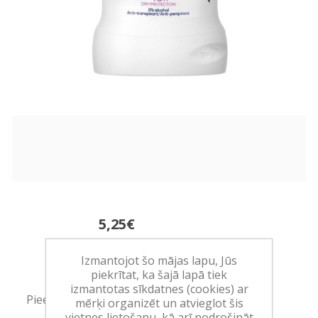
5,25€
(105,00 EUR/l)
Izmantojot šo mājas lapu, Jūs
Ražotājs:
UNILEVER
piekrītat, ka šajā lapā tiek
izmantotas sīkdatnes (cookies) ar
Pieejamība:
>10 vienības noliktavā
mērķi organizēt un atvieglot šis
vietnes lietošanu, kā arī nodrošināt