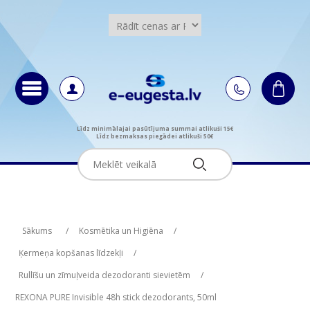
Līdz minimālajai pasūtījuma summai atlikuši 15€
Līdz bezmaksas piegādei atlikuši 50€
Attribute name
Attribute value
Sākums
/
Kosmētika un Higiēna
/
Ķermeņa kopšanas līdzekļi
/
Rullīšu un zīmuļveida dezodoranti sievietēm
/
REXONA PURE Invisible 48h stick dezodorants, 50ml