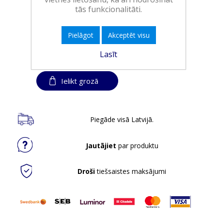
tās funkcionalitāti.
Art.:
557098
EAN:
59004752
Pielāgot
Akceptēt visu
Iepakojumā:
6
Lasīt
Minimālais daudzums:
1
Ielikt grozā
Piegāde visā Latvijā.
Jautājiet
par produktu
Droši
tiešsaistes maksājumi