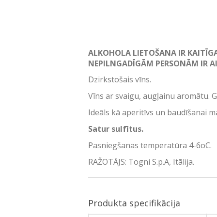
ALKOHOLA LIETOŠANA IR KAITĪG
NEPILNGADĪGĀM PERSONĀM IR AI
Dzirkstošais vīns.
Vīns ar svaigu, augļainu aromātu. 
Ideāls kā aperitīvs un baudīšanai mal
Satur sulfītus.
Pasniegšanas temperatūra 4-6oC.
RAŽOTĀJS: Togni S.p.A, Itālija.
Produkta specifikācija