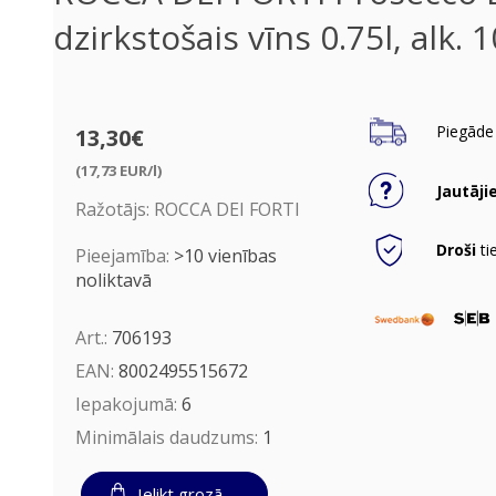
dzirkstošais vīns 0.75l, alk. 
Piegāde 
13,30€
(17,73 EUR/l)
Jautāji
Ražotājs:
ROCCA DEI FORTI
Droši
ti
Pieejamība:
>10 vienības
noliktavā
Art.:
706193
EAN:
8002495515672
Iepakojumā:
6
Minimālais daudzums:
1
Ielikt grozā