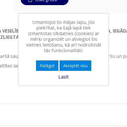
Izmantojot šo mājas lapu, Jūs
piekrītat, ka šajā lapā tiek
A VESELĪBAI. ALKOHOLISKO DZĒRIENU PĀRDOŠANA, IE
izmantotas sīkdatnes (cookies) ar
ZLIEGTA!
mērķi organizēt un atvieglot šis
vietnes lietošanu, kā arī nodrošināt
tās funkcionalitāti.
Garšā sauss, bet nobeigumā ar viegli rūgtenu pēcgaršu un 
tītes laikā.
Pielāgot
Akceptēt visu
Lasīt