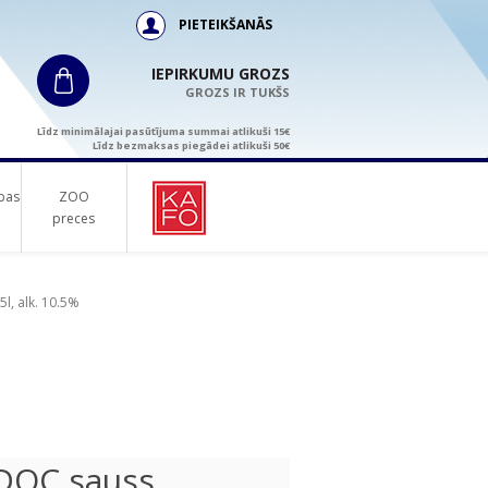
PIETEIKŠANĀS
IEPIRKUMU GROZS
GROZS IR TUKŠS
Līdz minimālajai pasūtījuma summai atlikuši 15€
Līdz bezmaksas piegādei atlikuši 50€
bas
ZOO
preces
l, alk. 10.5%
DOC sauss