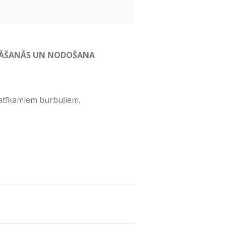
GĀDĀŠANĀS UN NODOŠANA
patīkamiem burbuļiem.