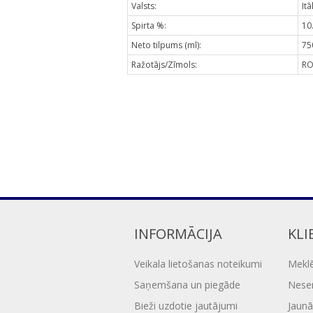
Valsts:
Itā
Spirta %:
10
Neto tilpums (ml):
75
Ražotājs/Zīmols:
RO
INFORMĀCIJA
KLI
Veikala lietošanas noteikumi
Mekl
Saņemšana un piegāde
Nesen
Bieži uzdotie jautājumi
Jaunā