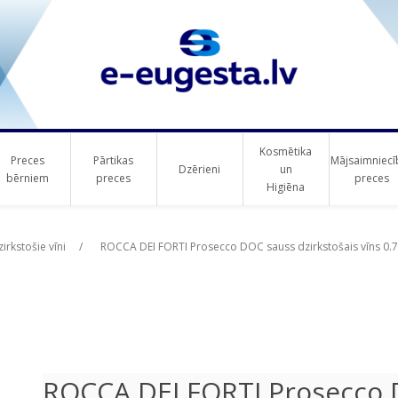
Kosmētika
Preces
Pārtikas
Mājsaimniecī
Dzērieni
un
bērniem
preces
preces
Higiēna
ribute value
irkstošie vīni
/
ROCCA DEI FORTI Prosecco DOC sauss dzirkstošais vīns 0.75
ROCCA DEI FORTI Prosecco 