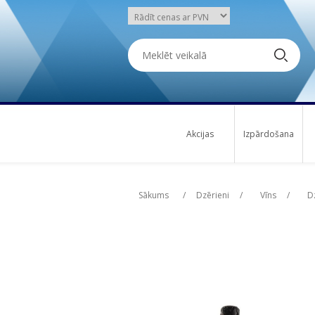
Akcijas
Izpārdošana
Attribute name
Att
Sākums
/
Dzērieni
/
Vīns
/
Dz