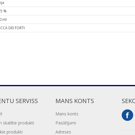
lija
.5 %
0 ml
CCA DEI FORTI
ENTU SERVISS
MANS KONTS
SEK
ēt
Mans konts
 skatītie produkti
Pasūtījumi
kie produkti
Adreses