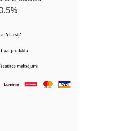
10.5%
visā Latvijā.
et
par produktu
ešsaistes maksājumi