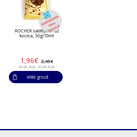
ROCHER saldējums uz
kociņa, 50g/70ml
1,96€
2,45€
06.08.2026 - 05.09.2026
Ielikt grozā