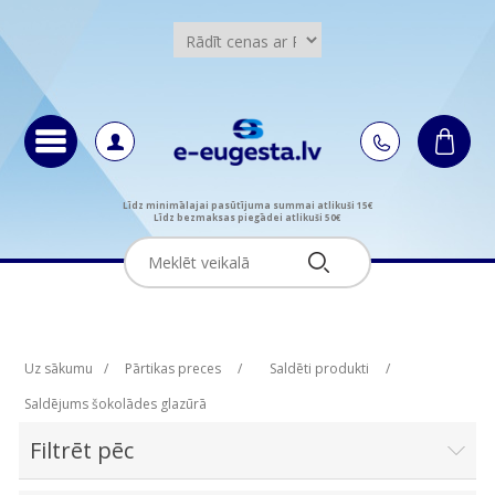
Līdz minimālajai pasūtījuma summai atlikuši 15€
Līdz bezmaksas piegādei atlikuši 50€
Uz sākumu
/
Pārtikas preces
/
Saldēti produkti
/
Saldējums šokolādes glazūrā
Filtrēt pēc