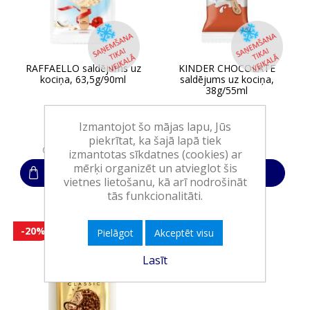
RAFFAELLO saldējums uz
KINDER CHOCOLATE
kociņa, 63,5g/90ml
saldējums uz kociņa,
38g/55ml
Izmantojot šo mājas lapu, Jūs
1,59€
1,95€
2,00€
piekrītat, ka šajā lapā tiek
06.08.2026 - 05.09.2026
izmantotas sīkdatnes (cookies) ar
mērķi organizēt un atvieglot šis
Ielikt grozā
Ielikt grozā
vietnes lietošanu, kā arī nodrošināt
tās funkcionalitāti.
-20%
Pielāgot
Akceptēt visu
Lasīt