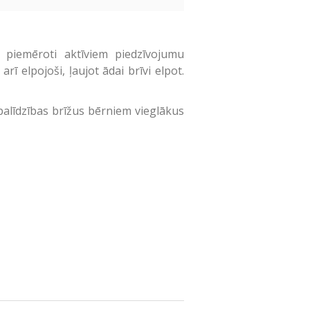
i piemēroti aktīviem piedzīvojumu
arī elpojoši, ļaujot ādai brīvi elpot.
palīdzības brīžus bērniem vieglākus