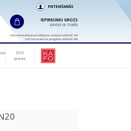
PIETEIKŠANĀS
IEPIRKUMU GROZS
GROZS IR TUKŠS
Līdz minimālajai pasūtījuma summai atlikuši 15€
Līdz bezmaksas piegādei atlikuši 50€
bas
ZOO
preces
 N20