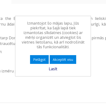
a the Explorer ir pieejami dažādos dizainos un lielisk
Izmantojot šo mājas lapu, Jūs
rnu ādai - elastīgi, izturīgi, ūdens un netīrumu noturīgi, kā 
piekrītat, ka šajā lapā tiek
izmantotas sīkdatnes (cookies) ar
mērķi organizēt un atvieglot šis
tostarp Dora the Explorer un viņas draugiem, padara pirmās 
vietnes lietošanu, kā arī nodrošināt
netraucētu jauniem piedzīvojumiem.
tās funkcionalitāti.
m:
Pielāgot
Akceptēt visu
Lasīt
 izmēru plāksteri):