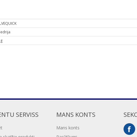
LVEQUICK
iedrija
 g
ENTU SERVISS
MANS KONTS
SEK
ēt
Mans konts
 skatītie produkti
Pasūtījumi