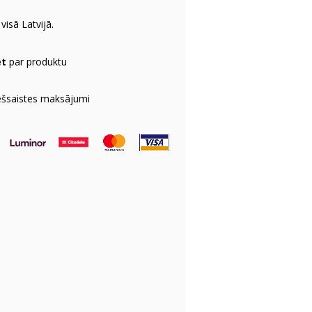
visā Latvijā.
et
par produktu
ešsaistes maksājumi