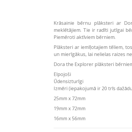
Krāsainie bērnu plāksteri ar Dor
meklētājiem. Tie ir radīti jutīgai bē
Piemēroti aktīviem bērniem.
Plāksteri ar iemīļotajiem tēliem, 
un mierīgākus, lai nelielas raizes 
Dora the Explorer plāksteri bērnie
Elpojoši
Ūdensizturīgi
Izmēri (iepakojumā ir 20 trīs dažādu
25mm x 72mm
19mm x 72mm
16mm x 56mm