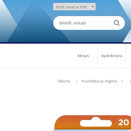
Akcijas
Izpārdošana
Attribute name
Att
Sākums
/
Kosmētika un Higiēna
/