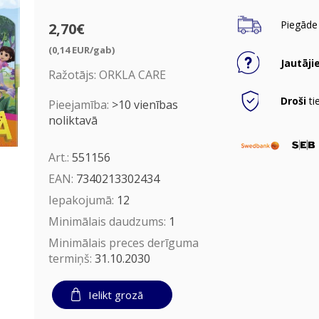
Piegāde 
2,70€
(0,14 EUR/gab)
Jautāji
Ražotājs:
ORKLA CARE
Droši
ti
Pieejamība:
>10 vienības
noliktavā
Art.:
551156
EAN:
7340213302434
Iepakojumā:
12
Minimālais daudzums:
1
Minimālais preces derīguma
termiņš:
31.10.2030
Ielikt grozā