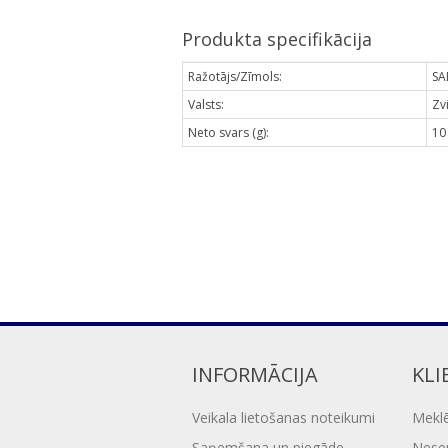
Produkta specifikācija
Ražotājs/Zīmols:
SA
Valsts:
Zv
Neto svars (g):
10
INFORMĀCIJA
KLI
Veikala lietošanas noteikumi
Mekl
Saņemšana un piegāde
Nesen