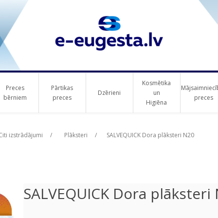
Kosmētika
Preces
Pārtikas
Mājsaimniecī
Dzērieni
un
bērniem
preces
preces
Higiēna
ribute value
Citi izstrādājumi
/
Plāksteri
/
SALVEQUICK Dora plāksteri N20
SALVEQUICK Dora plāksteri