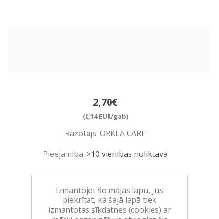
2,70€
(0,14 EUR/gab)
Ražotājs:
ORKLA CARE
Pieejamība:
>10 vienības noliktavā
Art.:
551155
Izmantojot šo mājas lapu, Jūs
EAN:
7340213302403
piekrītat, ka šajā lapā tiek
Iepakojumā:
12
izmantotas sīkdatnes (cookies) ar