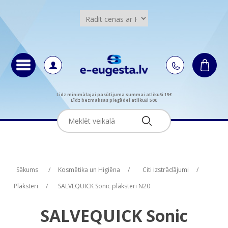
Līdz minimālajai pasūtījuma summai atlikuši 15€
Līdz bezmaksas piegādei atlikuši 50€
Attribute name
Attribute value
Sākums
/
Kosmētika un Higiēna
/
Citi izstrādājumi
/
Plāksteri
/
SALVEQUICK Sonic plāksteri N20
SALVEQUICK Sonic