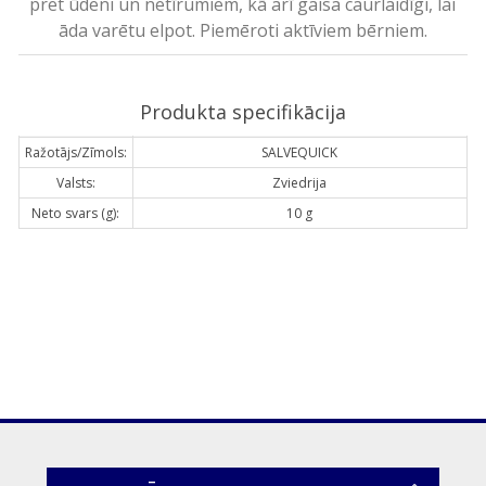
pret ūdeni un netīrumiem, kā arī gaisa caurlaidīgi, lai
āda varētu elpot. Piemēroti aktīviem bērniem.
Produkta specifikācija
Ražotājs/Zīmols:
SALVEQUICK
Valsts:
Zviedrija
Neto svars (g):
10 g