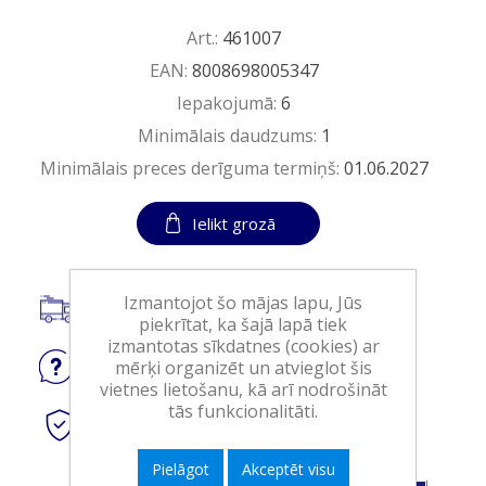
Art.:
461007
EAN:
8008698005347
Iepakojumā:
6
Minimālais daudzums:
1
Minimālais preces derīguma termiņš:
01.06.2027
Ielikt grozā
Izmantojot šo mājas lapu, Jūs
Piegāde visā Latvijā.
piekrītat, ka šajā lapā tiek
izmantotas sīkdatnes (cookies) ar
mērķi organizēt un atvieglot šis
Jautājiet
par produktu
vietnes lietošanu, kā arī nodrošināt
tās funkcionalitāti.
Droši
tiešsaistes maksājumi
Pielāgot
Akceptēt visu