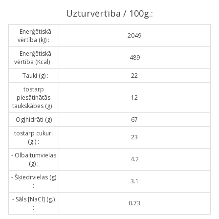
Uzturvērtība / 100g.:
- Enerģētiskā
2049
vērtība (kJ) :
- Enerģētiskā
489
vērtība (Kcal) :
- Tauki (g) :
22
tostarp
piesātinātās
12
taukskābes (g) :
- Ogļhidrāti (g) :
67
tostarp cukuri
23
(g.) :
- Olbaltumvielas
4.2
(g) :
- Šķiedrvielas (g)
3.1
:
- Sāls [NaCl] (g.)
0.73
: