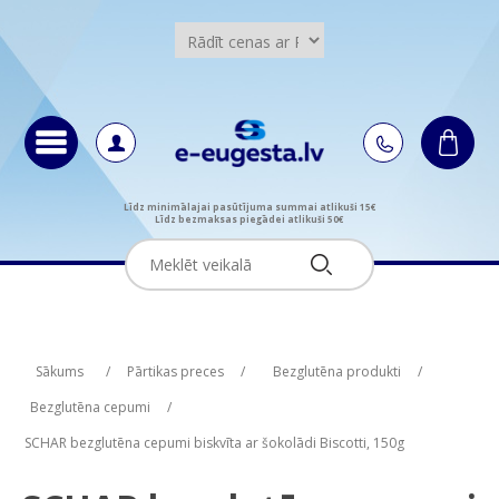
Līdz minimālajai pasūtījuma summai atlikuši 15€
Līdz bezmaksas piegādei atlikuši 50€
Attribute name
Attribute name
Attribute value
Attribute value
Sākums
/
Pārtikas preces
/
Bezglutēna produkti
/
Bezglutēna cepumi
/
SCHAR bezglutēna cepumi biskvīta ar šokolādi Biscotti, 150g