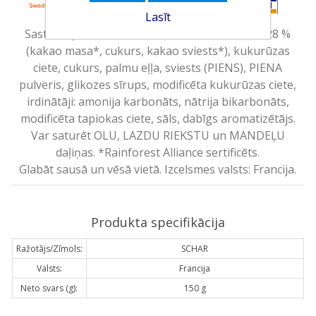
Lasīt
Sastāvdaļas: kukurūzas milti, tumšā šokolāde 28 %
(kakao masa*, cukurs, kakao sviests*), kukurūzas
ciete, cukurs, palmu eļļa, sviests (PIENS), PIENA
pulveris, glikozes sīrups, modificēta kukurūzas ciete,
irdinātāji: amonija karbonāts, nātrija bikarbonāts,
modificēta tapiokas ciete, sāls, dabīgs aromatizētājs.
Var saturēt OLU, LAZDU RIEKSTU un MANDEĻU
daļiņas. *Rainforest Alliance sertificēts.
Glabāt sausā un vēsā vietā. Izcelsmes valsts: Francija.
Produkta specifikācija
Ražotājs/Zīmols:
SCHAR
Valsts:
Francija
Neto svars (g):
150 g