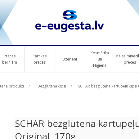
Kosmētika
Preces
Pārtikas
Mājsaimniecī
Dzērieni
un
bērniem
preces
preces
Higiēna
ribute value
ribute value
tēna produkti
/
Bezglutēna čipsi
/
SCHAR bezglutēna kartupeļu čipsi C
SCHAR bezglutēna kartupeļu 
Original, 170g