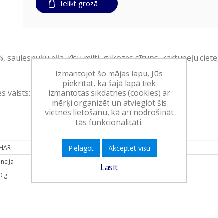
Ielikt grozā
, saulespuķu eļļa, rīsu milti, glikozes sīrups, kartupeļu ciet
Izmantojot šo mājas lapu, Jūs
piekrītat, ka šajā lapā tiek
 valsts: Francija.
izmantotas sīkdatnes (cookies) ar
mērķi organizēt un atvieglot šis
vietnes lietošanu, kā arī nodrošināt
tās funkcionalitāti.
HAR
Pielāgot
Akceptēt visu
ancija
Lasīt
0 g