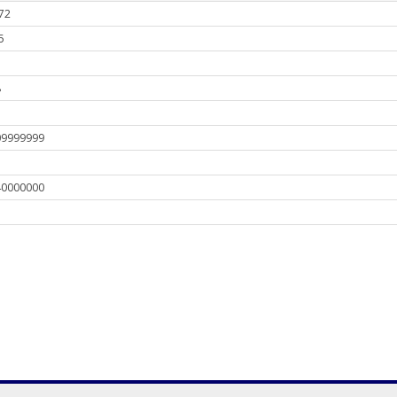
72
5
8
09999999
7
40000000
3