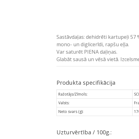
Sastāvdaļas: dehidrēti kartupeļi 57 %
mono- un diglicerīdi, rapšu eļļa.
Var saturēt PIENA daļiņas.
Glabāt sausā un vēsā vietā. Izcelsmes
Produkta specifikācija
Ražotājs/Zīmols:
SC
Valsts:
Fr
Neto svars (g):
17
Uzturvērtība / 100g.: