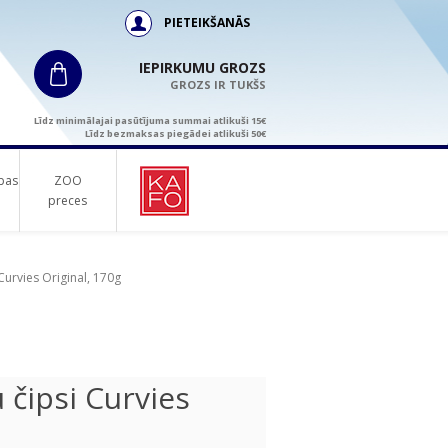
PIETEIKŠANĀS
IEPIRKUMU GROZS
GROZS IR TUKŠS
Līdz minimālajai pasūtījuma summai atlikuši 15€
Līdz bezmaksas piegādei atlikuši 50€
bas
ZOO
preces
urvies Original, 170g
čipsi Curvies