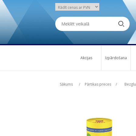
Akcijas
Izpārdošana
Attribute name
Attribute name
Att
Att
Sākums
/
Pārtikas preces
/
Bezglu