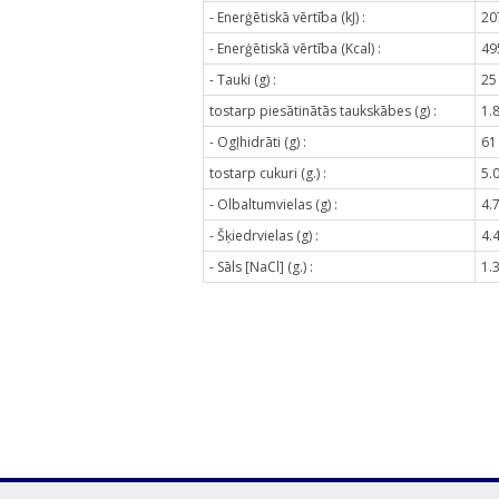
- Enerģētiskā vērtība (kJ) :
20
- Enerģētiskā vērtība (Kcal) :
49
- Tauki (g) :
25
tostarp piesātinātās taukskābes (g) :
1.
- Ogļhidrāti (g) :
61
tostarp cukuri (g.) :
5.
- Olbaltumvielas (g) :
4.
- Šķiedrvielas (g) :
4.
- Sāls [NaCl] (g.) :
1.