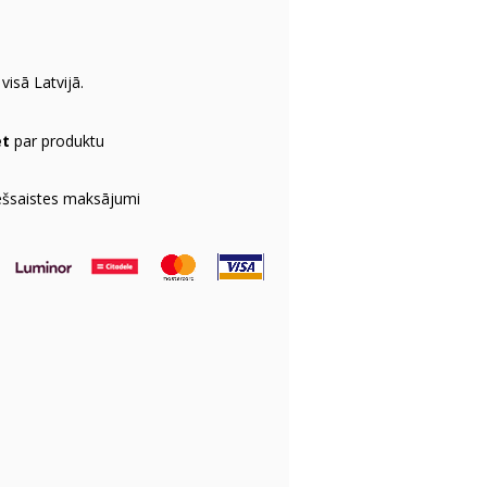
visā Latvijā.
et
par produktu
ešsaistes maksājumi