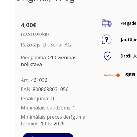
Piegāde 
4,00€
(23,53 EUR/kg)
Jautāji
Ražotājs:
Dr. Schär AG
Droši
ti
Pieejamība:
>10 vienības
noliktavā
Art.:
461036
EAN:
8008698031056
Iepakojumā:
10
Minimālais daudzums:
1
Minimālais preces derīguma
termiņš:
10.12.2026