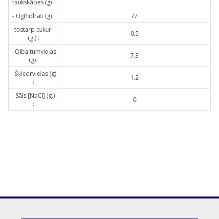
taukskābes (g) :
- Ogļhidrāti (g) :
77
tostarp cukuri
0.5
(g.) :
- Olbaltumvielas
7.3
(g) :
- Šķiedrvielas (g)
1.2
:
- Sāls [NaCl] (g.)
0
: