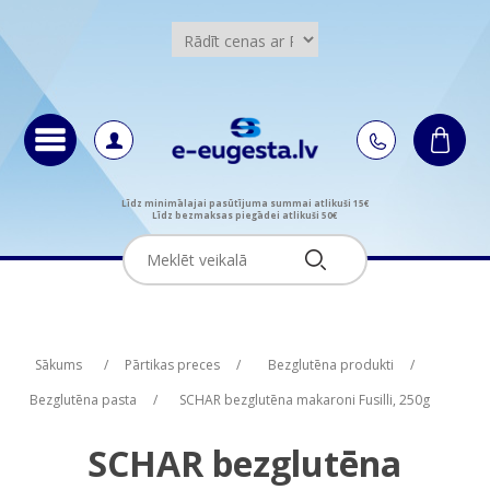
Līdz minimālajai pasūtījuma summai atlikuši 15€
Līdz bezmaksas piegādei atlikuši 50€
Attribute name
Attribute name
Attribute value
Attribute value
Sākums
/
Pārtikas preces
/
Bezglutēna produkti
/
Bezglutēna pasta
/
SCHAR bezglutēna makaroni Fusilli, 250g
SCHAR bezglutēna