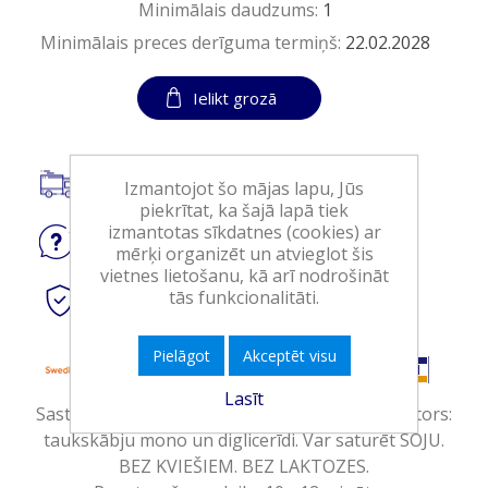
Minimālais daudzums:
1
Minimālais preces derīguma termiņš:
22.02.2028
Ielikt grozā
Piegāde visā Latvijā.
Izmantojot šo mājas lapu, Jūs
piekrītat, ka šajā lapā tiek
izmantotas sīkdatnes (cookies) ar
Jautājiet
par produktu
mērķi organizēt un atvieglot šis
vietnes lietošanu, kā arī nodrošināt
tās funkcionalitāti.
Droši
tiešsaistes maksājumi
Pielāgot
Akceptēt visu
Lasīt
Sastāvdaļas: kukurūzas milti, rīsu milti, emulgators:
taukskābju mono un diglicerīdi. Var saturēt SOJU.
BEZ KVIEŠIEM. BEZ LAKTOZES.