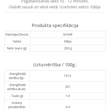
Pagatavošanas laiks 10 - 12 minūtes.
Glabāt sausā un vēsā vietā. Izcelsmes valsts: Itālija.
Produkta specifikācija
Ražotājs/Zīmols:
SCHAR
Valsts:
Itālija
Neto svars (g):
250 g
Uzturvērtība / 100g.:
- Enerģētiskā
1513
vērtība (kJ) :
- Enerģētiskā
357
vērtība (Kcal) :
- Tauki (g) :
1.9
tostarp
piesātinātās
0.4