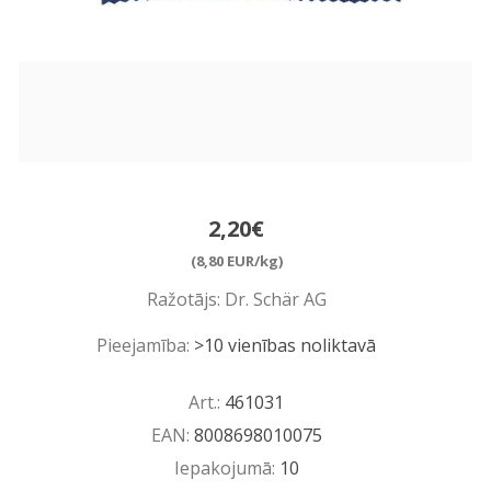
2,20€
(8,80 EUR/kg)
Ražotājs:
Dr. Schär AG
Pieejamība:
>10 vienības noliktavā
Art.:
461031
EAN:
8008698010075
Iepakojumā:
10