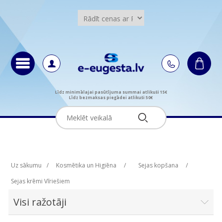
Līdz minimālajai pasūtījuma summai atlikuši 15€
Līdz bezmaksas piegādei atlikuši 50€
Uz sākumu
/
Kosmētika un Higiēna
/
Sejas kopšana
/
Sejas krēmi Vīriešiem
Visi ražotāji