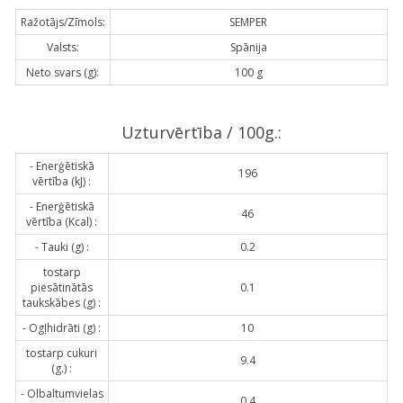
Ražotājs/Zīmols:
SEMPER
Valsts:
Spānija
Neto svars (g):
100 g
Uzturvērtība / 100g.:
- Enerģētiskā
196
vērtība (kJ) :
- Enerģētiskā
46
vērtība (Kcal) :
- Tauki (g) :
0.2
tostarp
piesātinātās
0.1
taukskābes (g) :
- Ogļhidrāti (g) :
10
tostarp cukuri
9.4
(g.) :
- Olbaltumvielas
0.4