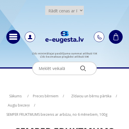
Līdz minimālajai pasūtījuma summai atlikuši 15€
Līdz bezmaksas piegādei atlikuši 50€
Attribute name
Attribute name
Attribute value
Attribute value
Sākums
/
Preces bērniem
/
Zīdaiņu un bērnu pārtika
/
Augļu biezeņi
/
SEMPER FRUKTMUMS biezenis ar arbūzu, no 6 mēnešiem, 100g