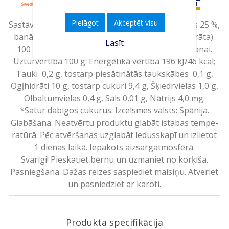
Pielāgot
Akceptēt visu
Sastāvdaļas: ābolu biezenis 65 %, arbūza biezenis 25 %,
banānu biezenis 10 %, citronu sula (no koncentrāta).
Lasīt
100 % augļi. Bez pievienota cukura*. Gatavs ēšanai.
Uzturvērtība 100 g: Enerģētikā vērtība 196 kJ/46 kcal;
Tauki 0,2 g, tostarp piesātinātās taukskābes 0,1 g,
Ogļhidrāti 10 g, tostarp cukuri 9,4 g, Šķiedrvielas 1,0 g,
Olbaltumvielas 0,4 g, Sāls 0,01 g, Nātrijs 4,0 mg.
*Satur dabīgos cukurus. Izcelsmes valsts: Spānija.
Glabāšana: Neatvērtu produktu glabāt istabas tempe-
ratūrā. Pēc atvēršanas uzglabāt ledusskapī un izlietot
1 dienas laikā. Iepakots aizsargatmosfērā.
Svarīgi! Pieskatiet bērnu un uzmaniet no korķīša.
Pasniegšana: Dažas reizes saspiediet maisiņu. Atveriet
un pasniedziet ar karoti.
Produkta specifikācija