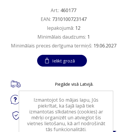
Art.:
460177
EAN:
7310100723147
Iepakojumā:
12
Minimālais daudzums:
1
Minimālais preces derīguma termiņš:
19.06.2027
Ielikt grozā
Piegāde visā Latvijā.
Izmantojot šo mājas lapu, Jūs
Jautājiet
par produktu
piekrītat, ka šajā lapā tiek
izmantotas sīkdatnes (cookies) ar
Droši
tiešsaistes maksājumi
mērķi organizēt un atvieglot šis
vietnes lietošanu, kā arī nodrošināt
tās funkcionalitāti.