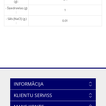
(g) :
- Šķiedrvielas (g)
1
:
- Sāls [NaCl] (g.)
0.01
:
INFORMĀCIJA
KLIENTU SERVISS