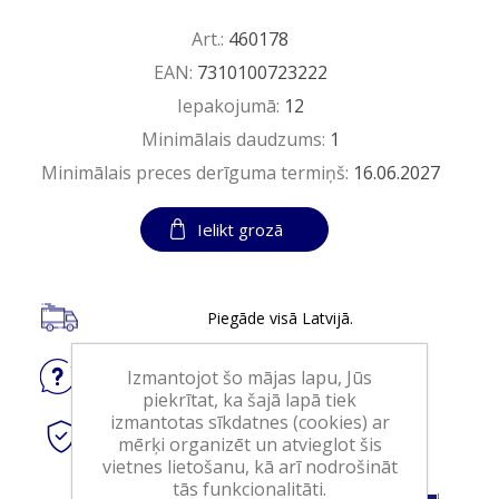
Art.:
460178
EAN:
7310100723222
Iepakojumā:
12
Minimālais daudzums:
1
Minimālais preces derīguma termiņš:
16.06.2027
Ielikt grozā
Piegāde visā Latvijā.
Izmantojot šo mājas lapu, Jūs
Jautājiet
par produktu
piekrītat, ka šajā lapā tiek
izmantotas sīkdatnes (cookies) ar
Droši
tiešsaistes maksājumi
mērķi organizēt un atvieglot šis
vietnes lietošanu, kā arī nodrošināt
tās funkcionalitāti.