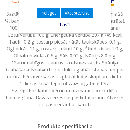
Pielāgot
Akceptēt visu
Sastāvdaļas: ābolu biezenis 60 %, melones biezenis 25
%, banānu biezenis 15 %, citronu sula (no koncentrāta).
Lasīt
100 % augļi. Bez pievienota cukura*. Gatavs ēšanai.
Uzturvērtība 100 g: Enerģētikā vērtība 207 kJ/49 kcal;
Tauki 0,2 g, tostarp piesātinātās taukskābes 0,1 g,
Ogļhidrāti 11 g, tostarp cukuri 10 g, Šķiedrvielas 1,0 g,
Olbaltumvielas 0,6 g, Sāls 0,02 g, Nātrijs 8,0 mg.
*Satur dabīgos cukurus. Izcelsmes valsts: Spānija.
Glabāšana: Neatvērtu produktu glabāt istabas tempe-
ratūrā. Pēc atvēršanas uzglabāt ledusskapī un izlietot
1 dienas laikā. Iepakots aizsargatmosfērā.
Svarīgi! Pieskatiet bērnu un uzmaniet no korķīša.
Pasniegšana: Dažas reizes saspiediet maisiņu. Atveriet
un pasniedziet ar karoti.
Produkta specifikācija