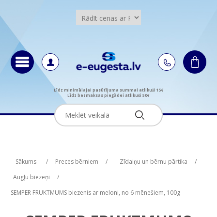
Līdz minimālajai pasūtījuma summai atlikuši 15€
Līdz bezmaksas piegādei atlikuši 50€
Attribute name
Attribute name
Attribute value
Attribute value
Sākums
/
Preces bērniem
/
Zīdaiņu un bērnu pārtika
/
Augļu biezeņi
/
SEMPER FRUKTMUMS biezenis ar meloni, no 6 mēnešiem, 100g