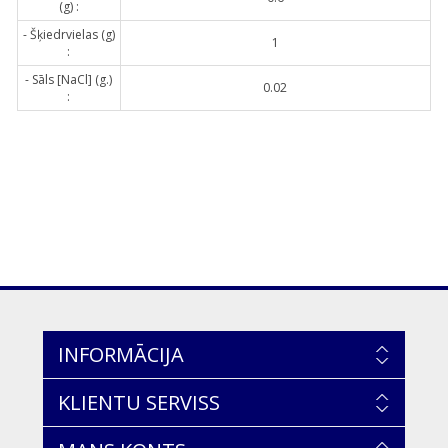
(g) :
- Šķiedrvielas (g)
1
:
- Sāls [NaCl] (g.)
0.02
:
INFORMĀCIJA
KLIENTU SERVISS