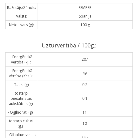
Ražotājs/Zīmols:
SEMPER
Valsts:
Spānija
Neto svars (g):
100 g
Uzturvērtība / 100g.:
- Enerģētiskā
207
vērtība (kJ) :
- Enerģētiskā
49
vērtība (Kcal) :
- Tauki (g) :
0.2
tostarp
piesātinātās
0.1
taukskābes (g) :
- Ogļhidrāti (g) :
11
tostarp cukuri
10
(g.) :
- Olbaltumvielas
0.6