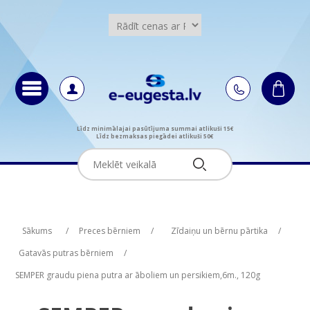
Līdz minimālajai pasūtījuma summai atlikuši 15€
Līdz bezmaksas piegādei atlikuši 50€
Attribute name
Attribute name
Attribute value
Attribute value
Sākums
/
Preces bērniem
/
Zīdaiņu un bērnu pārtika
/
Gatavās putras bērniem
/
SEMPER graudu piena putra ar āboliem un persikiem,6m., 120g