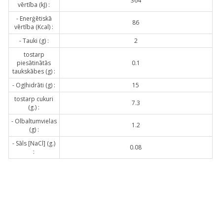
364
vērtība (kJ) :
- Enerģētiskā
86
vērtība (Kcal) :
- Tauki (g) :
2
tostarp
piesātinātās
0.1
taukskābes (g) :
- Ogļhidrāti (g) :
15
tostarp cukuri
7.3
(g.) :
- Olbaltumvielas
1.2
(g) :
- Sāls [NaCl] (g.)
0.08
: