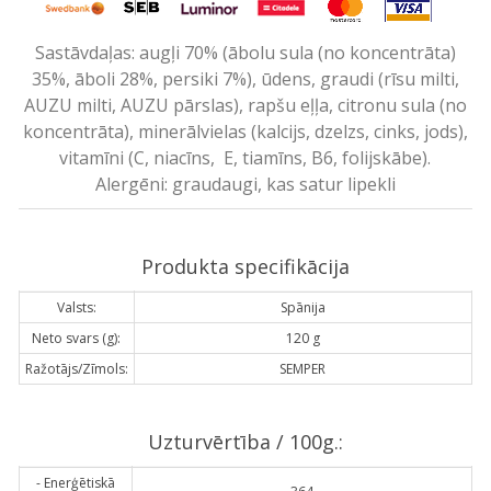
Sastāvdaļas: augļi 70% (ābolu sula (no koncentrāta)
35%, āboli 28%, persiki 7%), ūdens, graudi (rīsu milti,
AUZU milti, AUZU pārslas), rapšu eļļa, citronu sula (no
koncentrāta), minerālvielas (kalcijs, dzelzs, cinks, jods),
vitamīni (C, niacīns, E, tiamīns, B6, folijskābe).
Alergēni: graudaugi, kas satur lipekli
Produkta specifikācija
Valsts:
Spānija
Neto svars (g):
120 g
Ražotājs/Zīmols:
SEMPER
Uzturvērtība / 100g.:
- Enerģētiskā