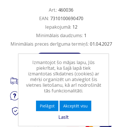
Art.:
460036
EAN:
7310100690470
Iepakojumā:
12
Minimālais daudzums:
1
Minimālais preces derīguma termiņš:
01.04.2027
Ielikt grozā
Izmantojot šo mājas lapu, Jūs
piekrītat, ka šajā lapā tiek
izmantotas sīkdatnes (cookies) ar
mērķi organizēt un atvieglot šis
Piegāde visā Latvijā.
vietnes lietošanu, kā arī nodrošināt
tās funkcionalitāti.
Jautājiet
par produktu
Pielāgot
Akceptēt visu
Droši
tiešsaistes maksājumi
Lasīt