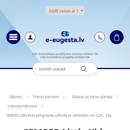
Līdz minimālajai pasūtījuma summai atlikuši 15€
Līdz bezmaksas piegādei atlikuši 50€
Attribute name
Attribute name
Attribute value
Attribute value
Sākums
/
Preces bērniem
/
Zīdaiņu un bērnu pārtika
/
Uzkodas bērniem
/
SEMPER Little Kids pilngraudu uzkoda ar zemenēm, no 12m., 18g