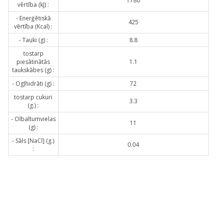
1780
vērtība (kJ) :
- Enerģētiskā
425
vērtība (Kcal) :
- Tauki (g) :
8.8
tostarp
piesātinātās
1.1
taukskābes (g) :
- Ogļhidrāti (g) :
72
tostarp cukuri
3.3
(g.) :
- Olbaltumvielas
11
(g) :
- Sāls [NaCl] (g.)
0.04
: