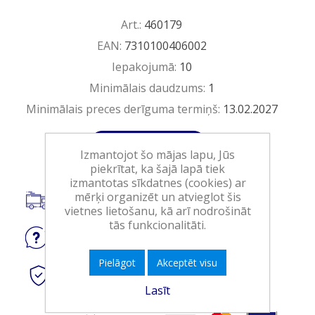
Art.:
460179
EAN:
7310100406002
Iepakojumā:
10
Minimālais daudzums:
1
Minimālais preces derīguma termiņš:
13.02.2027
Ielikt grozā
Izmantojot šo mājas lapu, Jūs
piekrītat, ka šajā lapā tiek
izmantotas sīkdatnes (cookies) ar
mērķi organizēt un atvieglot šis
Piegāde visā Latvijā.
vietnes lietošanu, kā arī nodrošināt
tās funkcionalitāti.
Jautājiet
par produktu
Pielāgot
Akceptēt visu
Droši
tiešsaistes maksājumi
Lasīt