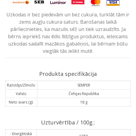
Uzkodas ir bez piedevām un bez cukura, turklāt tām ir
zems augļu cukura saturs. Barošanas laikā
pārliecinieties, ka mazulis sēž un tiek uzraudzīts. Ja
bērns iepriekš nav ēdis līdzīgus produktus, ieteicams
uzkodas sadalīt mazākos gabaliņos, lai bērnam būtu
vieglāk tās ielikt mutē.
Produkta specifikācija
Ražotājs/Zīmols:
SEMPER
Valsts:
Čehijas Republika
Neto svars (g):
18 g
Uzturvērtība / 100g.:
- Enerģētiskā