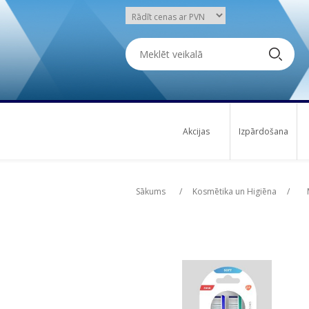
Akcijas
Izpārdošana
Attribute name
Att
Sākums
/
Kosmētika un Higiēna
/