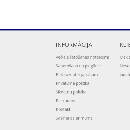
INFORMĀCIJA
KLI
Veikala lietošanas noteikumi
Mekl
Saņemšana un piegāde
Nesen
Bieži uzdotie jautājumi
Jaunā
Privātuma politika
Sīkdatņu politika
Par mums
Kontakti
Sazināties ar mums