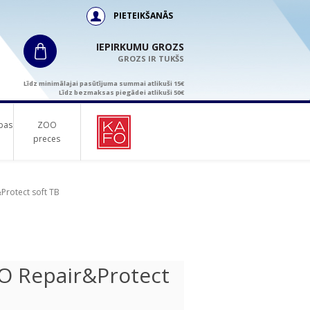
PIETEIKŠANĀS
IEPIRKUMU GROZS
GROZS IR TUKŠS
Līdz minimālajai pasūtījuma summai atlikuši 15€
Līdz bezmaksas piegādei atlikuši 50€
bas
ZOO
preces
rotect soft TB
O Repair&Protect