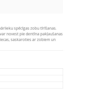
pārlieku spēcīgas zobu tīrīšanas.
 var novest pie dentīna pakļaušanas
liecas, saskaroties ar zobiem un