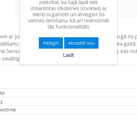
piekrītat, ka šajā lapā tiek
Ielikt grozā
izmantotas sīkdatnes (cookies) ar
mērķi organizēt un atvieglot šis
vietnes lietošanu, kā arī nodrošināt
tās funkcionalitāti.
iem ar jutīgiem zobiem. Palīdz notīrīt aplikumu. Pasargā no 
Pielāgot
Akceptēt visu
lšanu var izraisīt pārmērīga zobu tīrīšana, kas laika gaitā
a. Sensodyne Repair & Protect zobu birstei ir sariņi, kas no
Lasīt
 saudzīgu tīrīšanu.
ija
 g
NSODYNE