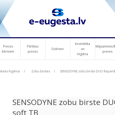
Kosmētika
Preces
Pārtikas
Mājsaimniecī
Dzērieni
un
bērniem
preces
preces
Higiēna
ribute value
Mutes higiēnai
/
Zobu birstes
/
SENSODYNE zobu birste DUO Repair&P
SENSODYNE zobu birste DU
soft TB