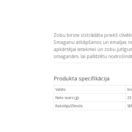
Zobu birste izstrādāta priekš cilvēk
Smaganu atkāpšanos un emaljas nodi
apkārtējai ietekmei un zobu jutīgum
smaganām, lai palīdzētu nodrošināt
Produkta specifikācija
Valsts:
Ind
Neto svars (g):
23
Ražotājs/Zīmols:
SE