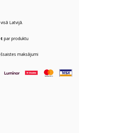
visā Latvijā.
et
par produktu
ešsaistes maksājumi