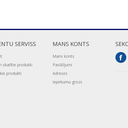
ENTU SERVISS
MANS KONTS
SEK
ēt
Mans konts
 skatītie produkti
Pasūtījumi
kie produkti
Adreses
Iepirkumu grozs