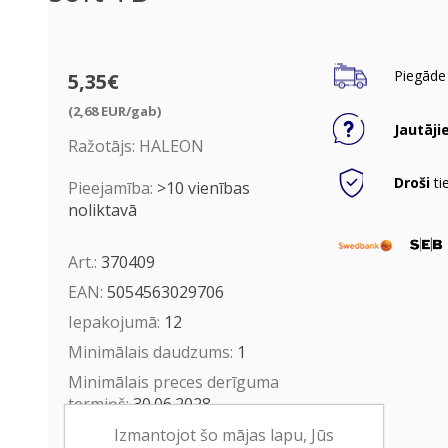
Piegāde 
5,35€
(2,68 EUR/gab)
Jautāji
Ražotājs:
HALEON
Droši
ti
Pieejamība:
>10 vienības
noliktavā
Art.:
370409
EAN:
5054563029706
Iepakojumā:
12
Minimālais daudzums:
1
Minimālais preces derīguma
termiņš:
30.06.2028
Izmantojot šo mājas lapu, Jūs