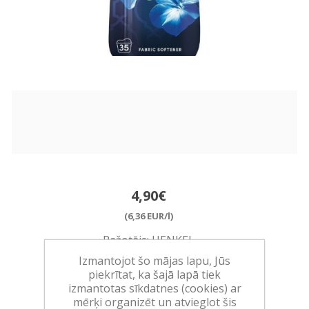
4,90€
(6,36 EUR/l)
Ražotājs:
HENKEL
Izmantojot šo mājas lapu, Jūs
Pieejamība:
>10 vienības noliktavā
piekrītat, ka šajā lapā tiek
izmantotas sīkdatnes (cookies) ar
mērķi organizēt un atvieglot šis
Art.:
951653