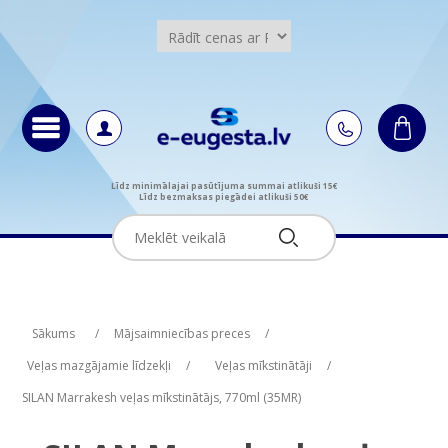
Līdz minimālajai pasūtījuma summai atlikuši 15€
Līdz bezmaksas piegādei atlikuši 50€
Attribute name
Attribute value
Sākums
/
Mājsaimniecības preces
/
Veļas mazgājamie līdzekļi
/
Veļas mīkstinātāji
/
SILAN Marrakesh veļas mīkstinātājs, 770ml (35MR)