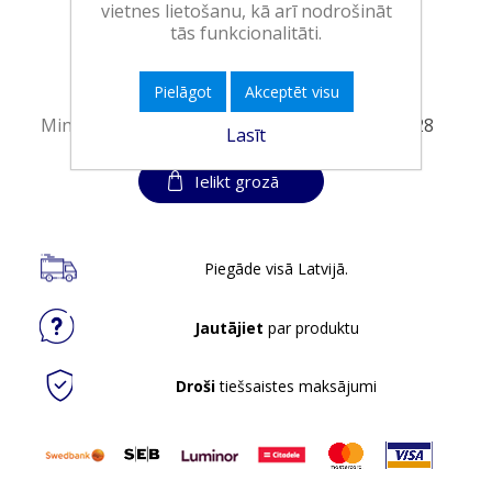
vietnes lietošanu, kā arī nodrošināt
EAN:
9000101857535
tās funkcionalitāti.
Iepakojumā:
12
Minimālais daudzums:
1
Pielāgot
Akceptēt visu
Minimālais preces derīguma termiņš:
17.06.2028
Lasīt
Ielikt grozā
Piegāde visā Latvijā.
Jautājiet
par produktu
Droši
tiešsaistes maksājumi