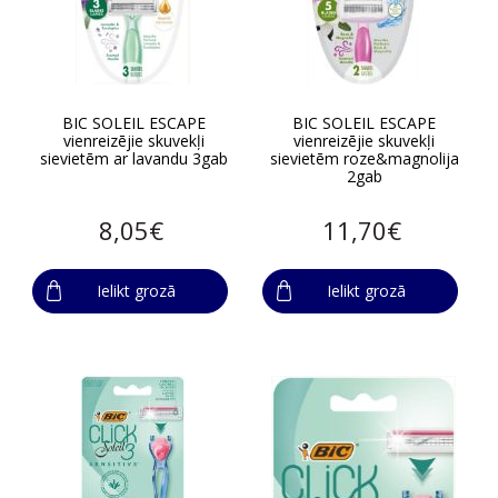
BIC SOLEIL ESCAPE
BIC SOLEIL ESCAPE
vienreizējie skuvekļi
vienreizējie skuvekļi
sievietēm ar lavandu 3gab
sievietēm roze&magnolija
2gab
8,05€
11,70€
Ielikt grozā
Ielikt grozā