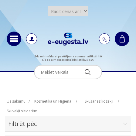
Līdz minimālajai pasūtījuma summai atlikuši 15€
Līdz bezmaksas piegādei atlikuši 50€
Uz sākumu
/
Kosmētika un Higiēna
/
Skūšanās līdzekļi
/
Skuvekļi sievietēm
Filtrēt pēc