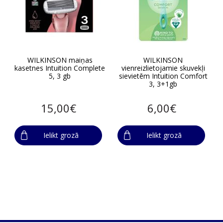
WILKINSON maiņas
WILKINSON
kasetnes Intuition Complete
vienreizlietojamie skuvekļi
5, 3 gb
sievietēm Intuition Comfort
3, 3+1gb
15,00€
6,00€
Ielikt grozā
Ielikt grozā