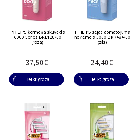
PHILIPS ķermeņa skuveklis
PHILIPS sejas apmatojuma
6000 Series BRL128/00
noņēmējs 5000 BRR484/00
(rozā)
(zils)
37,50€
24,40€
Ielikt grozā
Ielikt grozā