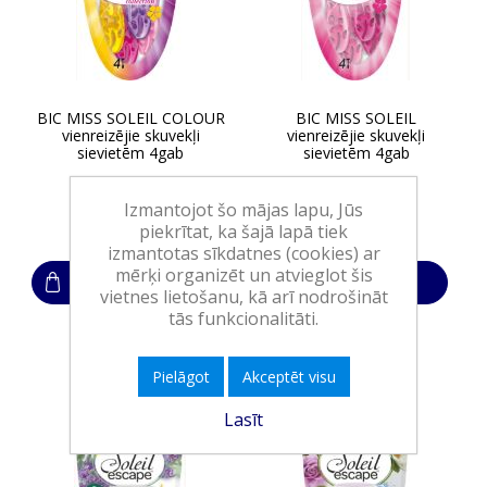
BIC MISS SOLEIL COLOUR
BIC MISS SOLEIL
vienreizējie skuvekļi
vienreizējie skuvekļi
sievietēm 4gab
sievietēm 4gab
Izmantojot šo mājas lapu, Jūs
6,20€
6,20€
piekrītat, ka šajā lapā tiek
izmantotas sīkdatnes (cookies) ar
mērķi organizēt un atvieglot šis
Ielikt grozā
Ielikt grozā
vietnes lietošanu, kā arī nodrošināt
tās funkcionalitāti.
Pielāgot
Akceptēt visu
Lasīt