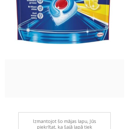
20,90€
Izmantojot šo mājas lapu, Jūs
(0,61 EUR/gab)
piekrītat, ka šajā lapā tiek