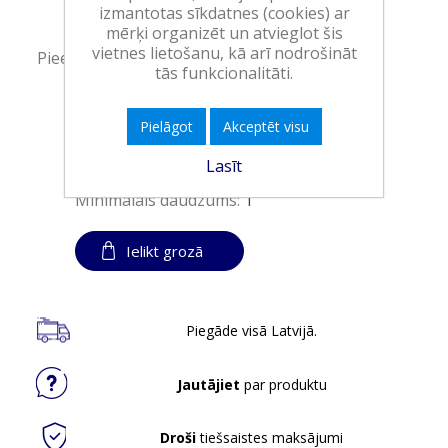
izmantotas sīkdatnes (cookies) ar
Ražotājs:
HENKEL
mērķi organizēt un atvieglot šis
vietnes lietošanu, kā arī nodrošināt
Pieejamība:
>10 vienības noliktavā
tās funkcionalitāti.
Art.:
952314
Pielāgot
Akceptēt visu
EAN:
9000101832587
Lasīt
Iepakojumā:
6
Minimālais daudzums:
1
Ielikt grozā
Piegāde visā Latvijā.
Jautājiet
par produktu
Droši
tiešsaistes maksājumi