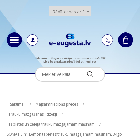
Līdz minimālajai pasūtījuma summai atlikuši 15€
Līdz bezmaksas piegādei atlikuši 50€
Attribute name
Attribute value
Sākums
/
Mājsaimniecības preces
/
Trauku mazgāšanas līdzekļi
/
Tabletes un želeja trauku mazgājamām māšīnām
/
SOMAT 3in1 Lemon tabletes trauku mazgājamām mašīnām, 34gb