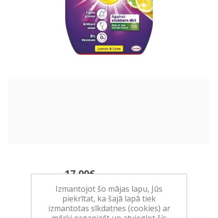
17,00€
Izmantojot šo mājas lapu, Jūs
(23,61 EUR/l)
piekrītat, ka šajā lapā tiek
Ražotājs:
HENKEL
izmantotas sīkdatnes (cookies) ar
mērķi organizēt un atvieglot šis