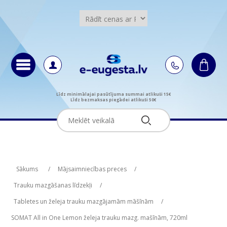
Līdz minimālajai pasūtījuma summai atlikuši 15€
Līdz bezmaksas piegādei atlikuši 50€
Attribute name
Attribute value
Sākums
/
Mājsaimniecības preces
/
Trauku mazgāšanas līdzekļi
/
Tabletes un želeja trauku mazgājamām māšīnām
/
SOMAT All in One Lemon želeja trauku mazg. mašīnām, 720ml