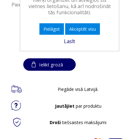
Pieejamība:
>10 vienības noliktavā
vietnes lietošanu, kā arī nodrošināt
tās funkcionalitāti.
Art.:
952322
Pielāgot
Akceptēt visu
EAN:
9000101849448
Iepakojumā:
10
Lasīt
Minimālais daudzums:
1
Ielikt grozā
Piegāde visā Latvijā.
Jautājiet
par produktu
Droši
tiešsaistes maksājumi