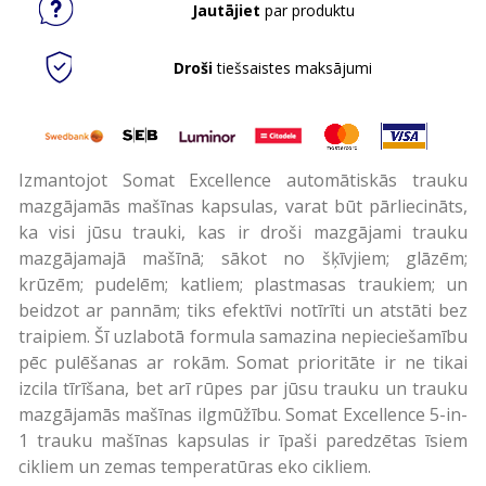
Jautājiet
par produktu
Droši
tiešsaistes maksājumi
Izmantojot Somat Excellence automātiskās trauku
mazgājamās mašīnas kapsulas, varat būt pārliecināts,
ka visi jūsu trauki, kas ir droši mazgājami trauku
mazgājamajā mašīnā; sākot no šķīvjiem; glāzēm;
krūzēm; pudelēm; katliem; plastmasas traukiem; un
beidzot ar pannām; tiks efektīvi notīrīti un atstāti bez
traipiem. Šī uzlabotā formula samazina nepieciešamību
pēc pulēšanas ar rokām. Somat prioritāte ir ne tikai
izcila tīrīšana, bet arī rūpes par jūsu trauku un trauku
mazgājamās mašīnas ilgmūžību. Somat Excellence 5-in-
1 trauku mašīnas kapsulas ir īpaši paredzētas īsiem
cikliem un zemas temperatūras eko cikliem.