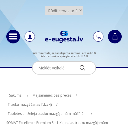
Līdz minimālajai pasūtījuma summai atlikuši 15€
Līdz bezmaksas piegādei atlikuši 50€
Attribute name
Attribute value
Sākums
/
Mājsaimniecības preces
/
Trauku mazgāšanas līdzekļi
/
Tabletes un želeja trauku mazgājamām māšīnām
/
SOMAT Excellence Premium 5in1 Kapsulas trauku mazgājamām