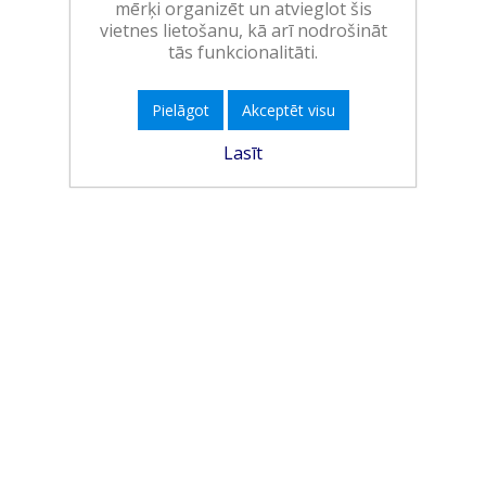
mērķi organizēt un atvieglot šis
vietnes lietošanu, kā arī nodrošināt
tās funkcionalitāti.
Pielāgot
Akceptēt visu
Lasīt