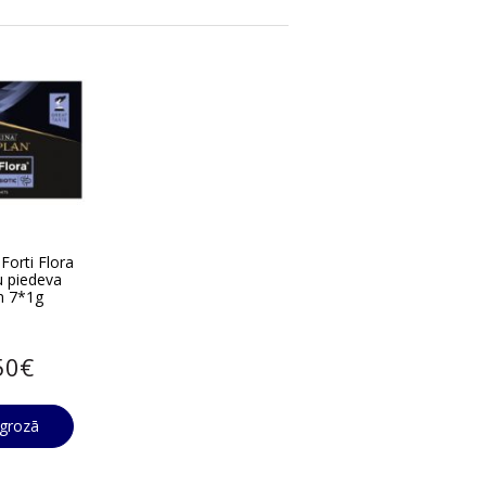
orti Flora
u piedeva
m 7*1g
50€
t grozā