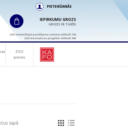
PIETEIKŠANĀS
IEPIRKUMU GROZS
GROZS IR TUKŠS
Līdz minimālajai pasūtījuma summai atlikuši 15€
Līdz bezmaksas piegādei atlikuši 50€
bas
ZOO
preces
tus lapā