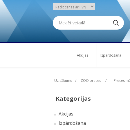
Akcijas
Izpārdošana
Uz sākumu
/
ZOO preces
/
Preces mā
Kategorijas
Akcijas
Izpārdošana