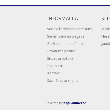
INFORMĀCIJA
KLI
Veikala lietošanas noteikumi
Mekl
Saņemšana un piegāde
Nesen
Bieži uzdotie jautājumi
Jaunā
Privātuma politika
Sīkdatņu politika
Par mums
Kontakti
Sazināties ar mums
Powered by
nopCommerce