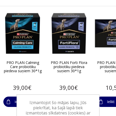
PRO PLAN Calming
PRO PLAN Forti Flora
PRO PLAN F
Care probiotiku
probiotiku piedeva
probiotik
piedeva suņiem 30*1g
suņiem 30*1g
suņie
39,00€
39,00€
10,
Ielikt grozā
Ielikt grozā
Ielik
Izmantojot šo mājas lapu, Jūs
piekrītat, ka šajā lapā tiek
izmantotas sīkdatnes (cookies) ar