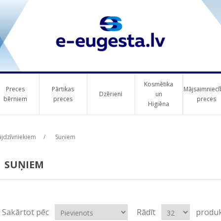
Kosmētika
Preces
Pārtikas
Mājsaimniecī
Dzērieni
un
bērniem
preces
preces
Higiēna
jdzīvniekiem
/
Suņiem
SUŅIEM
Sakārtot pēc
Rādīt
produk