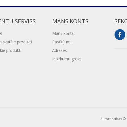
ENTU SERVISS
MANS KONTS
SEK
ēt
Mans konts
 skatītie produkti
Pasūtījumi
kie produkti
Adreses
Iepirkumu grozs
Autortiesības © 