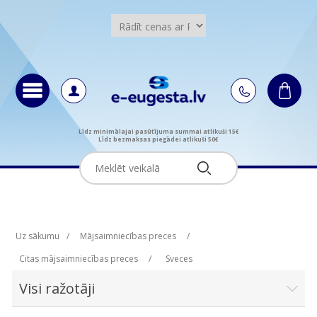
Līdz minimālajai pasūtījuma summai atlikuši 15€
Līdz bezmaksas piegādei atlikuši 50€
Uz sākumu
/
Mājsaimniecības preces
/
Citas mājsaimniecības preces
/
Sveces
Visi ražotāji