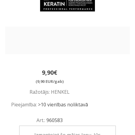
9,90€
(9,90 EUR/gab)
Ražotājs:
HENKEL
Pieejamība:
>10 vienības noliktavā
Art.:
960583
EAN:
9000101739251
Izmantojot šo mājas lapu, Jūs