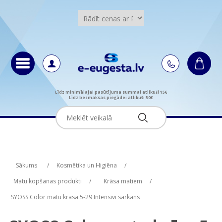
Līdz minimālajai pasūtījuma summai atlikuši 15€
Līdz bezmaksas piegādei atlikuši 50€
Attribute name
Attribute value
Sākums
/
Kosmētika un Higiēna
/
Matu kopšanas produkti
/
Krāsa matiem
/
SYOSS Color matu krāsa 5-29 Intensīvi sarkans