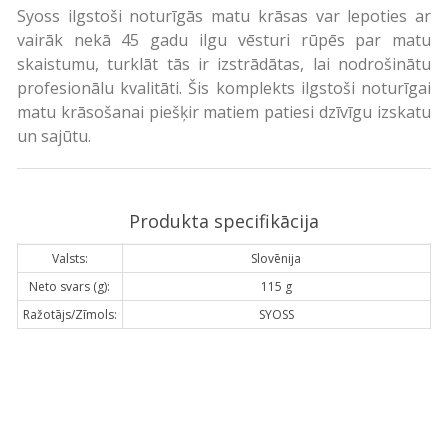
Syoss ilgstoši noturīgās matu krāsas var lepoties ar
vairāk nekā 45 gadu ilgu vēsturi rūpēs par matu
skaistumu, turklāt tās ir izstrādātas, lai nodrošinātu
profesionālu kvalitāti. Šis komplekts ilgstoši noturīgai
matu krāsošanai piešķir matiem patiesi dzīvīgu izskatu
un sajūtu.
Produkta specifikācija
Valsts:
Slovēnija
Neto svars (g):
115 g
Ražotājs/Zīmols:
SYOSS