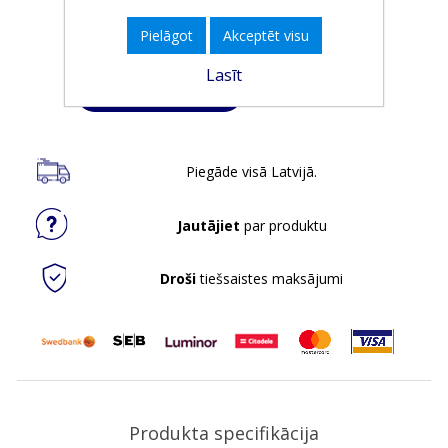
Iepakojumā:
3
Pielāgot
Akceptēt visu
Minimālais daudzums:
1
Lasīt
Ielikt grozā
Piegāde visā Latvijā.
Jautājiet
par produktu
Droši
tiešsaistes maksājumi
Produkta specifikācija