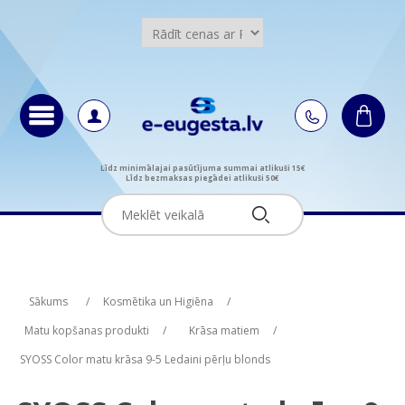
Līdz minimālajai pasūtījuma summai atlikuši 15€
Līdz bezmaksas piegādei atlikuši 50€
Attribute name
Attribute value
Sākums
/
Kosmētika un Higiēna
/
Matu kopšanas produkti
/
Krāsa matiem
/
SYOSS Color matu krāsa 9-5 Ledaini pērļu blonds