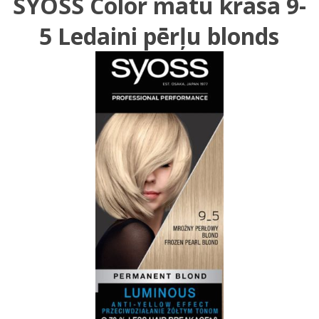
SYOSS Color matu krāsa 9-
5 Ledaini pērļu blonds