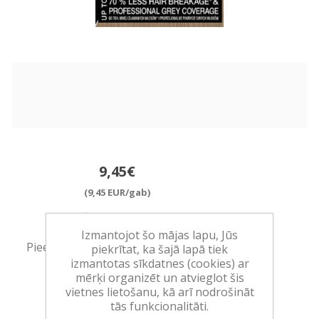
9,45€
(9,45 EUR/gab)
Ražotājs:
HENKEL
Izmantojot šo mājas lapu, Jūs
Pieejamība:
>10 vienības noliktavā
piekrītat, ka šajā lapā tiek
izmantotas sīkdatnes (cookies) ar
mērķi organizēt un atvieglot šis
Art.:
960351
vietnes lietošanu, kā arī nodrošināt
EAN:
9000100633048
tās funkcionalitāti.