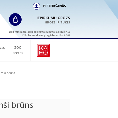
PIETEIKŠANĀS
IEPIRKUMU GROZS
GROZS IR TUKŠS
Līdz minimālajai pasūtījuma summai atlikuši 15€
Līdz bezmaksas piegādei atlikuši 50€
bas
ZOO
preces
umši brūns
mši brūns