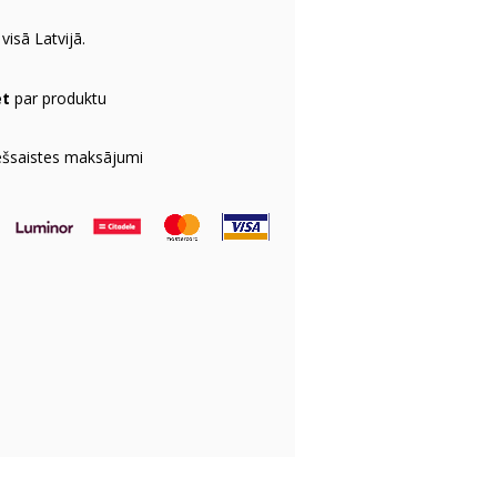
visā Latvijā.
et
par produktu
ešsaistes maksājumi