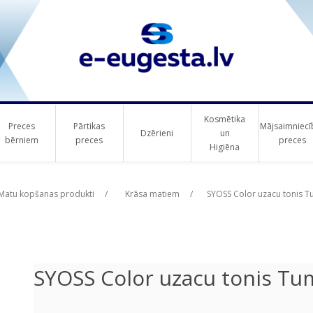
Kosmētika
Preces
Pārtikas
Mājsaimniecī
Dzērieni
un
bērniem
preces
preces
Higiēna
ribute value
Matu kopšanas produkti
/
Krāsa matiem
/
SYOSS Color uzacu tonis T
SYOSS Color uzacu tonis Tu