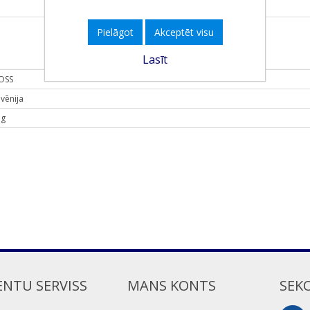
Pielāgot
Akceptēt visu
Lasīt
OSS
ovēnija
 g
ENTU SERVISS
MANS KONTS
SEK