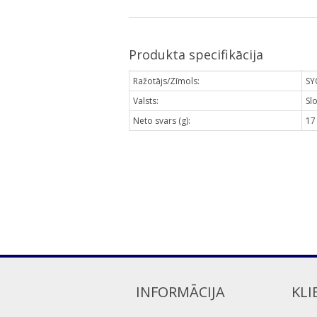
Produkta specifikācija
Ražotājs/Zīmols:
SY
Valsts:
Sl
Neto svars (g):
17
INFORMĀCIJA
KLI