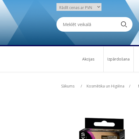
Akcijas
Izpārdošana
Attribute name
Att
Sākums
/
Kosmētika un Higiēna
/