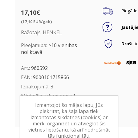
Piegāde 
17,10€
(17,10 EUR/gab)
Jautāji
Ražotājs:
HENKEL
Droši
ti
Pieejamība:
>10 vienības
noliktavā
Art.:
960592
EAN:
9000101715866
Iepakojumā:
3
Minimālais daudzums:
1
Izmantojot šo mājas lapu, Jūs
piekrītat, ka šajā lapā tiek
Ielikt grozā
izmantotas sīkdatnes (cookies) ar
mērķi organizēt un atvieglot šis
vietnes lietošanu, kā arī nodrošināt
tās funkcionalitāti.