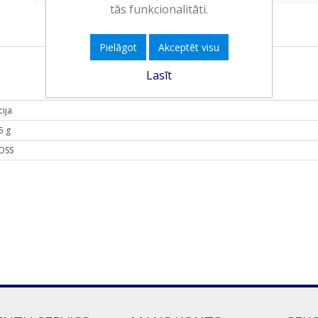
tās funkcionalitāti.
Pielāgot
Akceptēt visu
Lasīt
cija
5 g
OSS