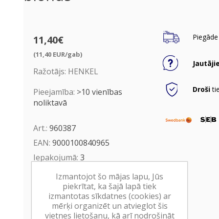
Piegāde 
11,40€
(11,40 EUR/gab)
Jautāji
Ražotājs:
HENKEL
Droši
ti
Pieejamība:
>10 vienības
noliktavā
Art.:
960387
EAN:
9000100840965
Iepakojumā:
3
Minimālais daudzums:
1
Izmantojot šo mājas lapu, Jūs
piekrītat, ka šajā lapā tiek
izmantotas sīkdatnes (cookies) ar
Ielikt grozā
mērķi organizēt un atvieglot šis
vietnes lietošanu, kā arī nodrošināt