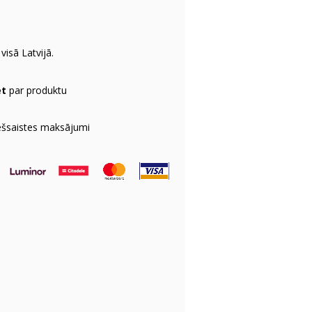
visā Latvijā.
et
par produktu
ešsaistes maksājumi