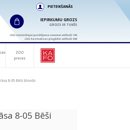
PIETEIKŠANĀS
IEPIRKUMU GROZS
GROZS IR TUKŠS
Līdz minimālajai pasūtījuma summai atlikuši 15€
Līdz bezmaksas piegādei atlikuši 50€
bas
ZOO
preces
rāsa 8-05 Bēši blonds
sa 8-05 Bēši