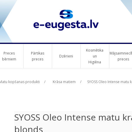
Kosmētika
Preces
Pārtikas
Mājsaimniecī
Dzērieni
un
bērniem
preces
preces
Higiēna
ribute value
Matu kopšanas produkti
/
Krāsa matiem
/
SYOSS Oleo Intense matu k
SYOSS Oleo Intense matu krā
blonds