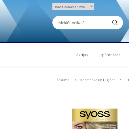
Akcijas
Izpārdošana
Attribute name
Att
Sākums
/
Kosmētika un Higiēna
/