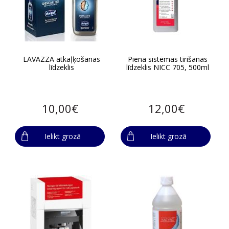
LAVAZZA atkaļķošanas
Piena sistēmas tīrīšanas
līdzeklis
līdzeklis NICC 705, 500ml
10,00€
12,00€
Ielikt grozā
Ielikt grozā