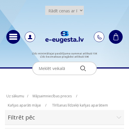
Līdz minimālajai pasūtījuma summai atlikuši 15€
Līdz bezmaksas piegādei atlikuši 50€
Uz sākumu
/
Mājsaimniecības preces
/
Kafijas aparāti mājai
/
Tīrīšanas līdzekļi kafijas aparātiem
Filtrēt pēc