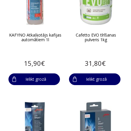
KAFYNO Atkaļķotājs kafijas
Cafetto EVO tīrīšanas
automātiem 1l
pulveris 1kg
15,90€
31,80€
Ielikt grozā
Ielikt grozā