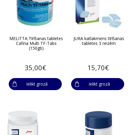
MELITTA Tīrīšanas tabletes
JURA katlakmens tīrīšanas
Cafina Multi TF-Tabs
tabletes 3 reizēm
(150gb)
35,00€
15,70€
Ielikt grozā
Ielikt grozā