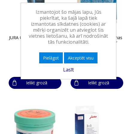
Izmantojot šo mājas lapu, Jūs
piekrītat, ka šajā lapā tiek
izmantotas sīkdatnes (cookies) ar
mērķi organizēt un atvieglot šis
vietnes lietošanu, kā arī nodrošināt
JURA Claris Pro smart+ filtrs
MELITTA Piena sistēmas
tās funkcionalitāti.
tīrītājs AMC Cleaner
Pielāgot
Akceptēt visu
38,10€
3,75€
Lasīt
Ielikt grozā
Ielikt grozā