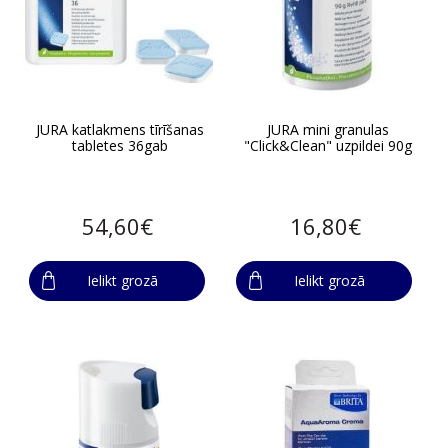
JURA katlakmens tīrīšanas
JURA mini granulas
tabletes 36gab
"Click&Clean" uzpildei 90g
54,60€
16,80€
Ielikt grozā
Ielikt grozā