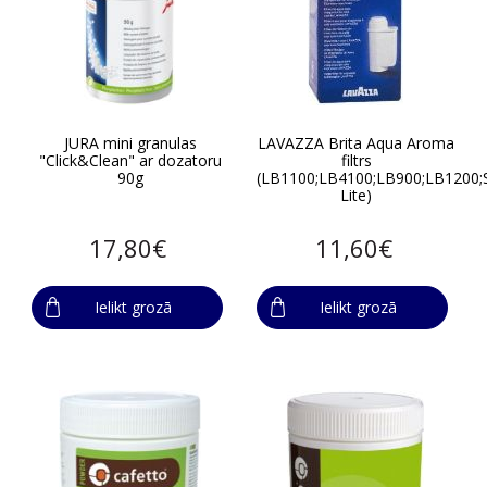
JURA mini granulas
LAVAZZA Brita Aqua Aroma
"Click&Clean" ar dozatoru
filtrs
90g
(LB1100;LB4100;LB900;LB1200;
Lite)
17,80€
11,60€
Ielikt grozā
Ielikt grozā