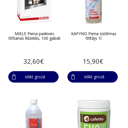
MIELE Piena padeves
KAFYNO Piena sistēmas
tīrīšanas līdzeklis, 100 gabali
tīrītājs 1l
32,60€
15,90€
Ielikt grozā
Ielikt grozā