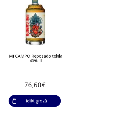
MI CAMPO Reposado tekila
40% 1l
76,60€
Ielikt grozā