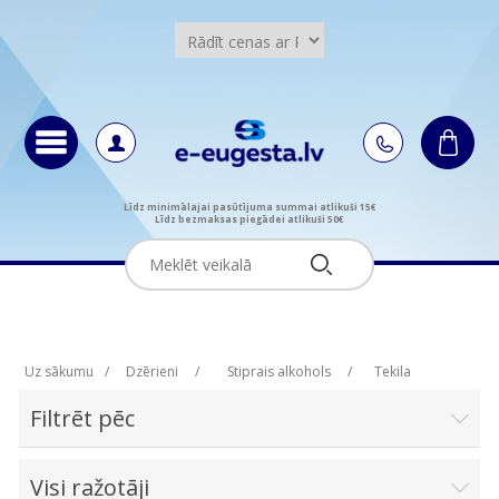
Līdz minimālajai pasūtījuma summai atlikuši 15€
Līdz bezmaksas piegādei atlikuši 50€
Uz sākumu
/
Dzērieni
/
Stiprais alkohols
/
Tekila
Filtrēt pēc
Visi ražotāji