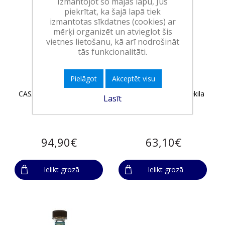
Izmantojot šo mājas lapu, Jūs
piekrītat, ka šajā lapā tiek
izmantotas sīkdatnes (cookies) ar
mērķi organizēt un atvieglot šis
vietnes lietošanu, kā arī nodrošināt
tās funkcionalitāti.
Pielāgot
Akceptēt visu
CASA NOBLE Anejo tekila
MI CAMPO Blanco tekila
Lasīt
40% 0,7l
40% 1l
94,90€
63,10€
Ielikt grozā
Ielikt grozā