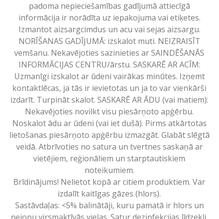
padoma nepieciešamības gadījumā attiecīgā
informācija ir norādīta uz iepakojuma vai etiķetes.
Izmantot aizsargcimdus un acu vai sejas aizsargu.
NORĪŠANAS GADĪJUMĀ: izskalot muti. NEIZRAISĪT
vemšanu. Nekavējoties sazinieties ar SAINDĒŠANĀS
INFORMĀCIJAS CENTRU/ārstu. SASKARĒ AR ACĪM:
Uzmanīgi izskalot ar ūdeni vairākas minūtes. Izņemt
kontaktlēcas, ja tās ir ievietotas un ja to var vienkārši
izdarīt. Turpināt skalot. SASKARĒ AR ĀDU (vai matiem):
Nekavējoties novilkt visu piesārņoto apģērbu.
Noskalot ādu ar ūdeni (vai iet dušā). Pirms atkārtotas
lietošanas piesārņoto apģērbu izmazgāt. Glabāt slēgtā
veidā. Atbrīvoties no satura un tvertnes saskaņā ar
vietējiem, reģionāliem un starptautiskiem
noteikumiem.
Brīdinājums! Nelietot kopā ar citiem produktiem. Var
izdalīt kaitīgas gāzes (hlors).
Sastāvdaļas: <5% balinātāji, kuru pamatā ir hlors un
nejonu virsmaktīvās vielas. Satur dezinfekcijas līdzekli.