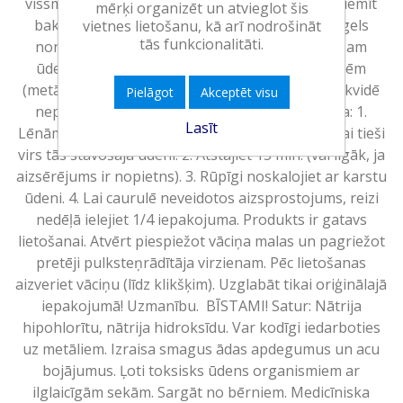
vissmagākos notekcauruļu aizsprostojumus. •Piemīt
mērķi organizēt un atvieglot šis
baktericīdas un fungicīdas īpašības. •Smagais gels
vietnes lietošanu, kā arī nodrošināt
tās funkcionalitāti.
nonāk pie aizsprostojuma iztekot cauri stāvošam
ūdenim. •Piemērots un drošs visu veidu caurulēm
(metāla un plastmasas). •Iznīcina baktērijas un likvidē
Pielāgot
Akceptēt visu
nepatīkamu smaku.<BR>Lietošanas instrukcija: 1.
Lasīt
Lēnām ielejiet 500 ml gela kanalizācijas notekā vai tieši
virs tās stāvošajā ūdenī. 2. Atstājiet 15 min. (vai ilgāk, ja
aizsērējums ir nopietns). 3. Rūpīgi noskalojiet ar karstu
ūdeni. 4. Lai caurulē neveidotos aizsprostojums, reizi
nedēļā ielejiet 1/4 iepakojuma. Produkts ir gatavs
lietošanai. Atvērt piespiežot vāciņa malas un pagriežot
pretēji pulksteņrādītāja virzienam. Pēc lietošanas
aizveriet vāciņu (līdz klikšķim). Uzglabāt tikai oriģinālajā
iepakojumā! Uzmanību. BĪSTAMI! Satur: Nātrija
hipohlorītu, nātrija hidroksīdu. Var kodīgi iedarboties
uz metāliem. Izraisa smagus ādas apdegumus un acu
bojājumus. Ļoti toksisks ūdens organismiem ar
ilglaicīgām sekām. Sargāt no bērniem. Medicīniska