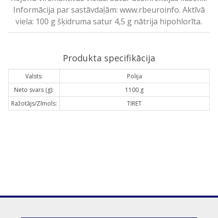
Informācija par sastāvdaļām:
www.rbeuroinfo
. Aktīvā
viela: 100 g šķidruma satur 4,5 g nātrija hipohlorīta.
Produkta specifikācija
Valsts:
Polija
Neto svars (g):
1100 g
Ražotājs/Zīmols:
TIRET