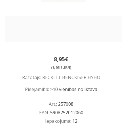
8,95€
(8,95 EUR/l)
Ražotājs:
RECKITT BENCKISER HYHO
Pieejamība:
>10 vienības noliktavā
Art.:
257008
EAN:
5908252012060
Iepakojumā:
12