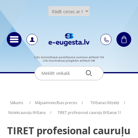
Līdz minimālajai pasūtījuma summai atlikuši 15€
Līdz bezmaksas piegādei atlikuši 50€
Attribute name
Attribute value
Sākums
/
Mājsaimniecības preces
/
Tīrīšanas līdzekļi
/
Notekcauruļu tīrīšana
/
TIRET profesional cauruļu tīrīšanai 1l
TIRET profesional cauruļu